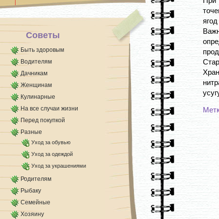
При 
заметить клеща. [...]
точе
ягод
Важн
Советы
опре
Быть здоровым
прод
Стар
Водителям
Хра
Дачникам
нит
Женщинам
усуг
Кулинарные
На все случаи жизни
Мет
Перед покупкой
Разные
Уход за обувью
Уход за одеждой
Уход за украшениями
Родителям
Рыбаку
Семейные
Хозяину