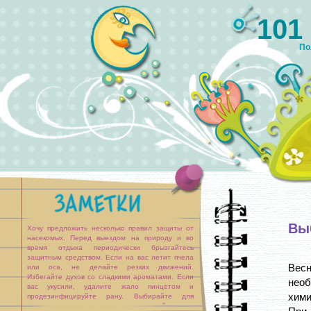
101
По
Вы
Хочу предложить несколько правил защиты от
насекомых. Перед выездом на природу и во
время отдыха периодически брызгайтесь
защитным средством. Если на вас летит пчела
Весн
или оса, не делайте резких движений.
Избегайте духов со сладкими ароматами. Если
необ
вас укусили, удалите жало пинцетом и
хими
продезинфицируйте рану. Выбирайте для
походов светлую одежду — на ней проще