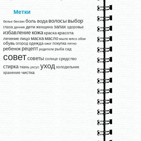
Метки
выбор
волосы
вода
боль
белье
бензин
запах
дети
глаза
женщина
здоровье
дачник
кожа
избавление
краска
красота
лицо
маска
масло
лечение
мыло
мясо
обои
обувь
одежда
огород
покупка
ожог
пятно
рецепт
ребенок
рыба
сад
родители
совет
советы
средство
солнце
уход
стирка
ткань
холодильник
уксус
чистка
хранение