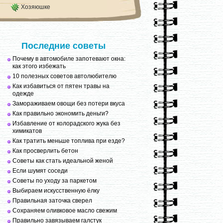
Хозяюшке
Последние советы
Почему в автомобиле запотевают окна:
как этого избежать
10 полезных советов автолюбителю
Как избавиться от пятен травы на
одежде
Замораживаем овощи без потери вкуса
Как правильно экономить деньги?
Избавление от колорадского жука без
химикатов
Как тратить меньше топлива при езде?
Как просверлить бетон
Советы как стать идеальной женой
Если шумят соседи
Советы по уходу за паркетом
Выбираем искусственную ёлку
Правильная заточка сверел
Сохраняем оливковое масло свежим
Правильно завязываем галстук