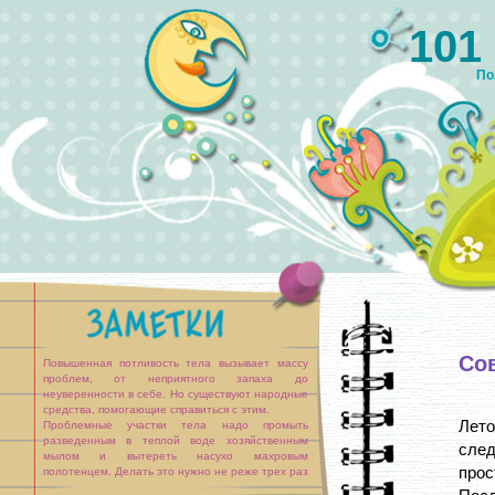
101
По
Со
Повышенная потливость тела вызывает массу
проблем, от неприятного запаха до
неуверенности в себе. Но существуют народные
средства, помогающие справиться с этим.
Лето
Проблемные участки тела надо промыть
разведенным в теплой воде хозяйственным
след
мылом и вытереть насухо махровым
прос
полотенцем. Делать это нужно не реже трех раз
в день.