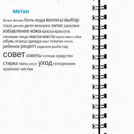
Метки
выбор
волосы
вода
боль
белье
бензин
запах
дети
глаза
женщина
здоровье
дачник
кожа
избавление
краска
красота
лицо
маска
масло
лечение
мыло
мясо
обои
обувь
одежда
огород
покупка
ожог
пятно
рецепт
ребенок
рыба
сад
родители
совет
советы
средство
солнце
уход
стирка
ткань
холодильник
уксус
чистка
хранение