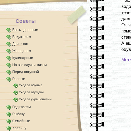
Пос
Повышенное потоотделение можно снять с
водо
помощью отваров и настоев. Для этого [...]
тече
даже
Советы
От ч
Быть здоровым
пом
стак
Водителям
А ещ
Дачникам
обув
Женщинам
Кулинарные
Мет
На все случаи жизни
Перед покупкой
Разные
Уход за обувью
Уход за одеждой
Уход за украшениями
Родителям
Рыбаку
Семейные
Хозяину