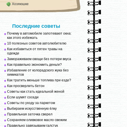
Хозяюшке
Последние советы
Почему в автомобиле запотевают окна:
как этого избежать
10 полезных советов автолюбителю
Как избавиться от пятен травы на
одежде
Замораживаем овощи без потери вкуса
Как правильно экономить деньги?
Избавление от колорадского жука без
химикатов
Как тратить меньше топлива при езде?
Как просверлить бетон
Советы как стать идеальной женой
Если шумят соседи
Советы по уходу за паркетом
Выбираем искусственную ёлку
Правильная заточка сверел
Сохраняем оливковое масло свежим
Правильно завязываем галстук