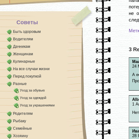
пала
поте
не о
след
Советы
Мет
Быть здоровым
Водителям
Дачникам
3 R
Женщинам
Кулинарные
Ма
24 
На все случаи жизни
А е
Перед покупкой
Про
Разные
Уход за обувью
Уход за одеждой
Alb
1 А
Уход за украшениями
Нет
Родителям
Рыбаку
Семейные
Ив
28 
Хозяину