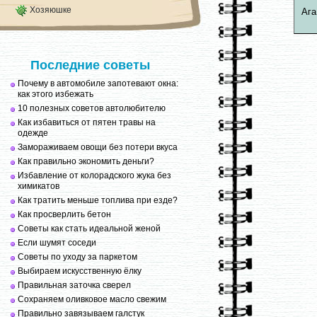
Хозяюшке
Ага
Последние советы
Почему в автомобиле запотевают окна:
как этого избежать
10 полезных советов автолюбителю
Как избавиться от пятен травы на
одежде
Замораживаем овощи без потери вкуса
Как правильно экономить деньги?
Избавление от колорадского жука без
химикатов
Как тратить меньше топлива при езде?
Как просверлить бетон
Советы как стать идеальной женой
Если шумят соседи
Советы по уходу за паркетом
Выбираем искусственную ёлку
Правильная заточка сверел
Сохраняем оливковое масло свежим
Правильно завязываем галстук