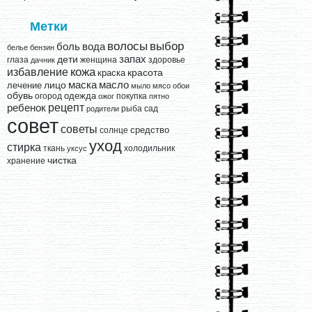
Метки
выбор
волосы
вода
боль
белье
бензин
запах
дети
глаза
женщина
здоровье
дачник
кожа
избавление
краска
красота
лицо
маска
масло
лечение
мыло
мясо
обои
обувь
одежда
огород
покупка
ожог
пятно
рецепт
ребенок
рыба
сад
родители
совет
советы
средство
солнце
уход
стирка
ткань
холодильник
уксус
чистка
хранение