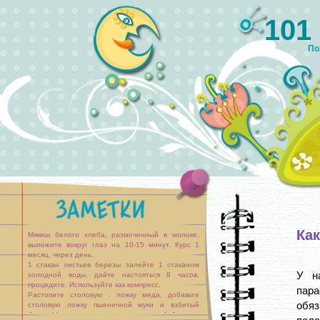
101
По
Ка
Мякиш белого хлеба, размоченный в молоке,
выложите вокруг глаз на 10-15 минут. Курс 1
месяц, через день.
1 стакан листьев березы залейте 1 стаканом
У н
холодной воды, дайте настояться 8 часов,
процедите. Используйте как компресс.
пар
Растопите столовую . ложку меда, добавьте
обяз
столовую ложку пшеничной муки и взбитый
белок. Маску держите до тех пор, пока [...]