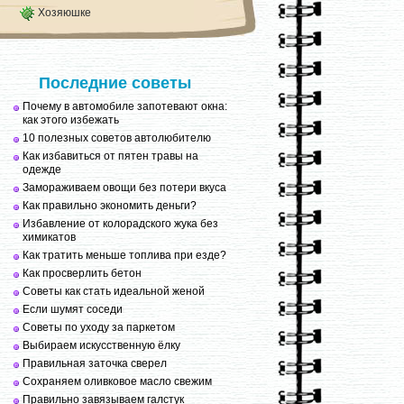
Хозяюшке
Последние советы
Почему в автомобиле запотевают окна:
как этого избежать
10 полезных советов автолюбителю
Как избавиться от пятен травы на
одежде
Замораживаем овощи без потери вкуса
Как правильно экономить деньги?
Избавление от колорадского жука без
химикатов
Как тратить меньше топлива при езде?
Как просверлить бетон
Советы как стать идеальной женой
Если шумят соседи
Советы по уходу за паркетом
Выбираем искусственную ёлку
Правильная заточка сверел
Сохраняем оливковое масло свежим
Правильно завязываем галстук