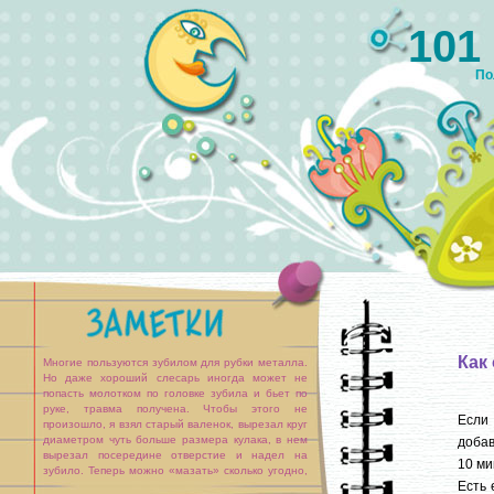
101
По
Как
Многие пользуются зубилом для рубки металла.
Но даже хороший слесарь иногда может не
попасть молотком по головке зубила и бьет по
руке, травма получена. Чтобы этого не
Если 
произошло, я взял старый валенок, вырезал круг
диаметром чуть больше размера кулака, в нем
добав
вырезал посередине отверстие и надел на
10 ми
зубило. Теперь можно «мазать» сколько угодно,
Есть 
рука защищена.