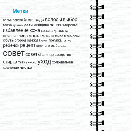
Метки
выбор
волосы
вода
боль
белье
бензин
запах
дети
глаза
женщина
здоровье
дачник
кожа
избавление
краска
красота
лицо
маска
масло
лечение
мыло
мясо
обои
обувь
одежда
огород
покупка
ожог
пятно
рецепт
ребенок
рыба
сад
родители
совет
советы
средство
солнце
уход
стирка
ткань
холодильник
уксус
чистка
хранение