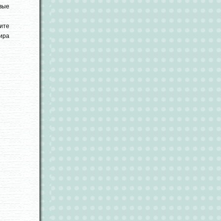
евые
ните
ира