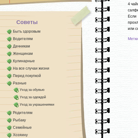
4 чай
салфе
Если 
Советы
прохл
или с
Быть здоровым
Водителям
Метк
Дачникам
Женщинам
Кулинарные
На все случаи жизни
Перед покупкой
Разные
Уход за обувью
Уход за одеждой
Уход за украшениями
Родителям
Рыбаку
Семейные
Хозяину