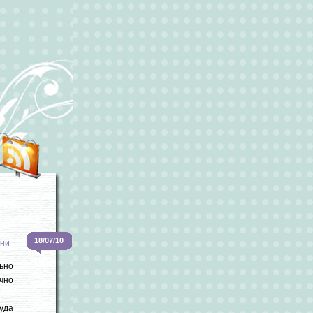
18/07/10
зни
ьно
очно
туда