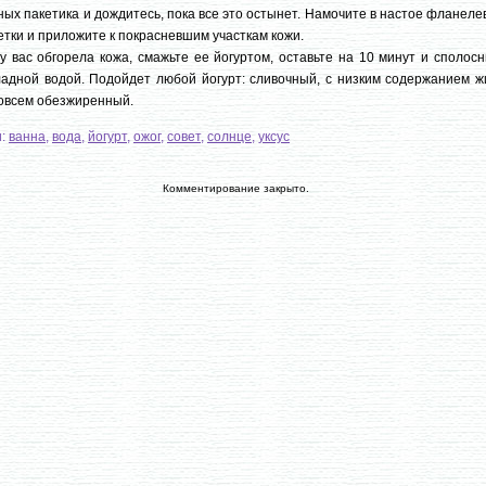
ных пакетика и дождитесь, пока все это остынет. Намочите в настое фланел
тки и приложите к покрасневшим участкам кожи.
у вас обгорела кожа, смажьте ее йогуртом, оставьте на 10 минут и сполос
адной водой. Подойдет любой йогурт: сливочный, с низким содержанием ж
овсем обезжиренный.
и:
ванна
,
вода
,
йогурт
,
ожог
,
совет
,
солнце
,
уксус
Комментирование закрыто.