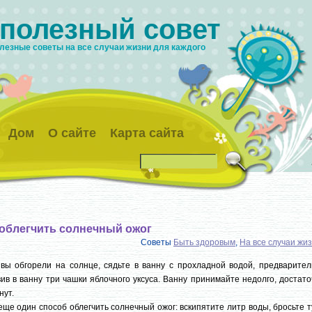
 полезный совет
лезные советы на все случаи жизни для каждого
Дом
О сайте
Карта сайта
 облегчить солнечный ожог
Советы
Быть здоровым
,
На все случаи жи
вы обгорели на солнце, сядьте в ванну с прохладной водой, предварител
ив в ванну три чашки яблочного уксуса. Ванну принимайте недолго, достат
нут.
еще один способ облегчить солнечный ожог: вскипятите литр воды, бросьте 