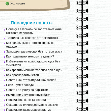
Хозяюшке
Последние советы
Почему в автомобиле запотевают окна:
как этого избежать
10 полезных советов автолюбителю
Как избавиться от пятен травы на
одежде
Замораживаем овощи без потери вкуса
Как правильно экономить деньги?
Избавление от колорадского жука без
химикатов
Как тратить меньше топлива при езде?
Как просверлить бетон
Советы как стать идеальной женой
Если шумят соседи
Советы по уходу за паркетом
Выбираем искусственную ёлку
Правильная заточка сверел
Сохраняем оливковое масло свежим
Правильно завязываем галстук