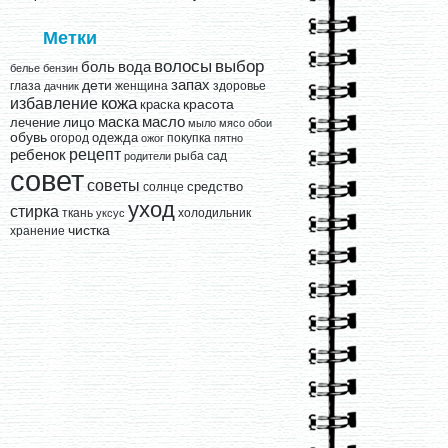
Метки
выбор
волосы
вода
боль
белье
бензин
запах
дети
глаза
женщина
здоровье
дачник
кожа
избавление
краска
красота
лицо
маска
масло
лечение
мыло
мясо
обои
обувь
одежда
огород
покупка
ожог
пятно
рецепт
ребенок
рыба
сад
родители
совет
советы
средство
солнце
уход
стирка
ткань
холодильник
уксус
чистка
хранение