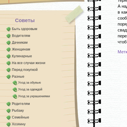
теря
А на
в ка
соо
Советы
поря
Быть здоровым
сва
пере
Водителям
чтоб
Дачникам
Женщинам
Мет
Кулинарные
На все случаи жизни
Перед покупкой
Разные
Уход за обувью
Уход за одеждой
Уход за украшениями
Родителям
Рыбаку
Семейные
Хозяину