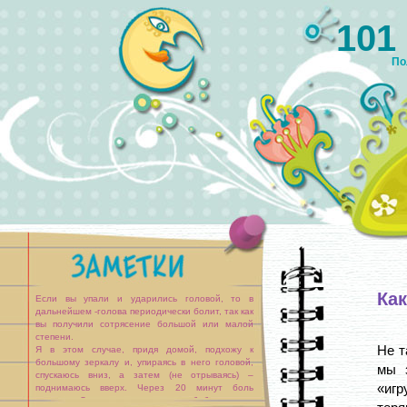
101
По
Как
Если вы упали и ударились головой, то в
дальнейшем -голова периодически болит, так как
вы получили сотрясение большой или малой
степени.
Не т
Я в этом случае, придя домой, подхожу к
большому зеркалу и, упираясь в него головой,
мы 
спускаюсь вниз, а затем (не отрываясь) –
«иг
поднимаюсь вверх. Через 20 минут боль
исчезает. Этому меня научила моя бабуля.