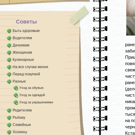
вперемешку с [...]
Советы
Быть здоровым
Водителям
ран
Дачникам
заби
Женщинам
Приш
Кулинарные
повя
На все случаи жизни
све
Перед покупкой
чист
Разные
ране
Уход за обувью
(дел
чист
Уход за одеждой
ник
Уход за украшениями
про
Родителям
тыся
Рыбаку
на п
Семейные
черн
Хозяину
Кст