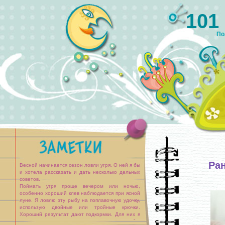
101
По
Ра
Весной начинается сезон ловли угря. О ней я бы
и хотела рассказать и дать несколько дельных
советов.
Поймать угря проще вечером или ночью,
особенно хороший клев наблюдается при ясной
луне. Я ловлю эту рыбу на поплавочную удочку,
использую двойные или тройные крючки.
Хороший результат дают подкормки. Для них я
использую шарики, сделанные из хлеба,