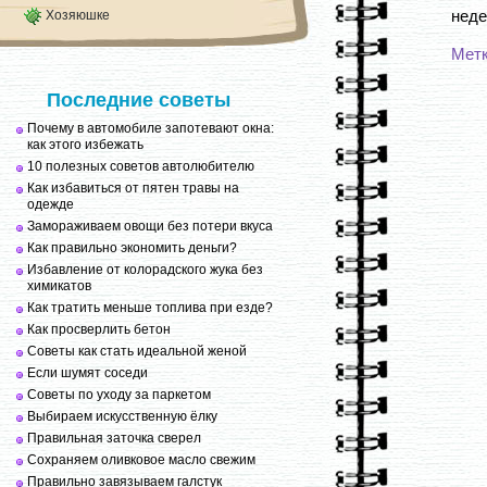
неде
Хозяюшке
Мет
Последние советы
Почему в автомобиле запотевают окна:
как этого избежать
10 полезных советов автолюбителю
Как избавиться от пятен травы на
одежде
Замораживаем овощи без потери вкуса
Как правильно экономить деньги?
Избавление от колорадского жука без
химикатов
Как тратить меньше топлива при езде?
Как просверлить бетон
Советы как стать идеальной женой
Если шумят соседи
Советы по уходу за паркетом
Выбираем искусственную ёлку
Правильная заточка сверел
Сохраняем оливковое масло свежим
Правильно завязываем галстук