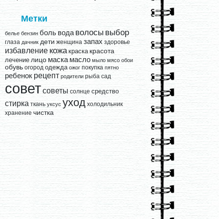
Метки
выбор
волосы
вода
боль
белье
бензин
запах
дети
глаза
женщина
здоровье
дачник
кожа
избавление
краска
красота
лицо
маска
масло
лечение
мыло
мясо
обои
обувь
одежда
огород
покупка
ожог
пятно
рецепт
ребенок
рыба
сад
родители
совет
советы
средство
солнце
уход
стирка
ткань
холодильник
уксус
чистка
хранение