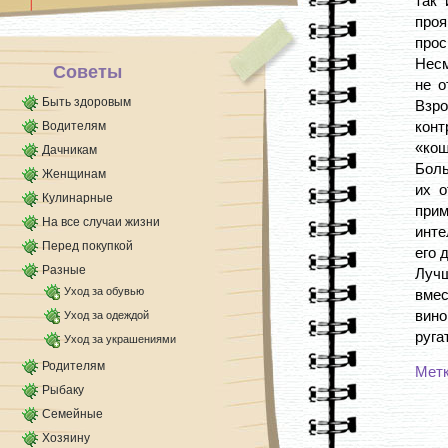
так 
попадет в глаза, [...]
про
прос
Несм
Советы
не о
Быть здоровым
Взро
конт
Водителям
«кош
Дачникам
Боль
Женщинам
их о
Кулинарные
при
На все случаи жизни
инте
Перед покупкой
его 
Разные
Лучш
Уход за обувью
вмес
вино
Уход за одеждой
руга
Уход за украшениями
Родителям
Мет
Рыбаку
Семейные
Хозяину