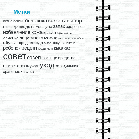
Метки
выбор
волосы
вода
боль
белье
бензин
запах
дети
глаза
женщина
здоровье
дачник
кожа
избавление
краска
красота
лицо
маска
масло
лечение
мыло
мясо
обои
обувь
одежда
огород
покупка
ожог
пятно
рецепт
ребенок
рыба
сад
родители
совет
советы
средство
солнце
уход
стирка
ткань
холодильник
уксус
чистка
хранение