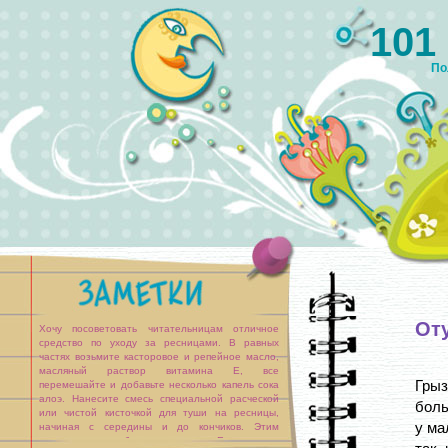
101
По
Оту
Хочу посоветовать читательницам отличное
средство по уходу за ресницами. В равных
частях возьмите касторовое и репейное масло,
масляный раствор витамина Е, все
Грыз
перемешайте и добавьте несколько капель сока
алоэ. Нанесите смесь специальной расческой
боль
или чистой кисточкой для туши на ресницы,
у ма
начиная с середины и до кончиков. Этим
правилом пренебрегать нельзя. Если смесь