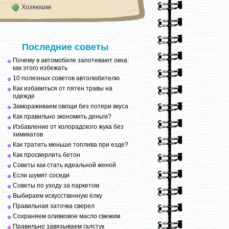
Хозяюшке
Последние советы
Почему в автомобиле запотевают окна:
как этого избежать
10 полезных советов автолюбителю
Как избавиться от пятен травы на
одежде
Замораживаем овощи без потери вкуса
Как правильно экономить деньги?
Избавление от колорадского жука без
химикатов
Как тратить меньше топлива при езде?
Как просверлить бетон
Советы как стать идеальной женой
Если шумят соседи
Советы по уходу за паркетом
Выбираем искусственную ёлку
Правильная заточка сверел
Сохраняем оливковое масло свежим
Правильно завязываем галстук