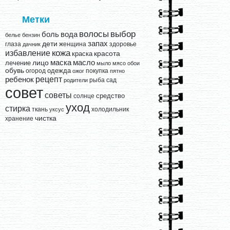
Метки
выбор
волосы
вода
боль
белье
бензин
запах
дети
глаза
женщина
здоровье
дачник
кожа
избавление
краска
красота
лицо
маска
масло
лечение
мыло
мясо
обои
обувь
одежда
огород
покупка
ожог
пятно
рецепт
ребенок
рыба
сад
родители
совет
советы
средство
солнце
уход
стирка
ткань
холодильник
уксус
чистка
хранение