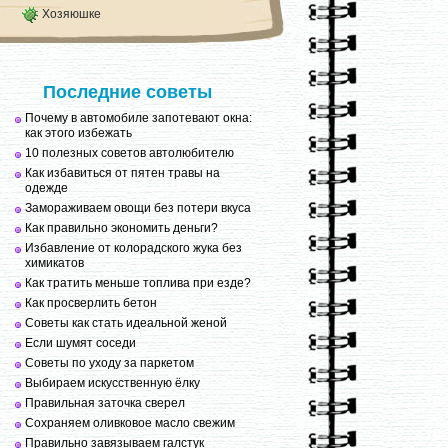
Хозяюшке
Последние советы
Почему в автомобиле запотевают окна:
как этого избежать
10 полезных советов автолюбителю
Как избавиться от пятен травы на
одежде
Замораживаем овощи без потери вкуса
Как правильно экономить деньги?
Избавление от колорадского жука без
химикатов
Как тратить меньше топлива при езде?
Как просверлить бетон
Советы как стать идеальной женой
Если шумят соседи
Советы по уходу за паркетом
Выбираем искусственную ёлку
Правильная заточка сверел
Сохраняем оливковое масло свежим
Правильно завязываем галстук