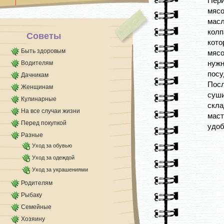
Пер
Мешочек положить в холодильник.
мясо
Активированный уголь будет поглощать все [...]
масл
колп
Советы
кото
Быть здоровым
мясо
нуж
Водителям
посу
Дачникам
Пос
Женщинам
суш
Кулинарные
скла
На все случаи жизни
маст
Перед покупкой
удоб
Разные
Уход за обувью
Уход за одеждой
Уход за украшениями
Родителям
Рыбаку
Семейные
Хозяину