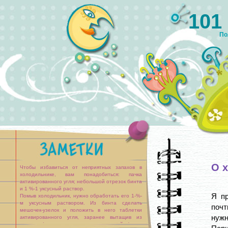
101
По
О 
Чтобы избавиться от неприятных запахов в
холодильнике, вам понадобиться: пачка
активированного угля; небольшой отрезок бинта
и 1 %-1 уксусный раствор.
Я пр
Помыв холодильник, нужно обработать его 1-%-
м уксусным раствором. Из бинта сделать
поч
мешочек-узелок и положить в него таблетки
нужн
активированного угля, заранее вытащив из
упаковки (продается в аптеке, стоит копейки).