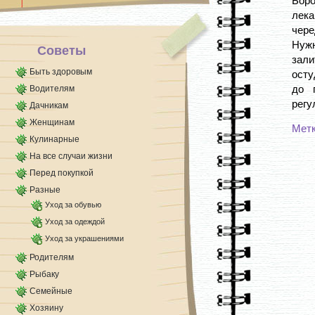
Бор
лека
чер
Нужн
Советы
зали
Быть здоровым
осту
до 
Водителям
регу
Дачникам
Женщинам
Мет
Кулинарные
На все случаи жизни
Перед покупкой
Разные
Уход за обувью
Уход за одеждой
Уход за украшениями
Родителям
Рыбаку
Семейные
Хозяину