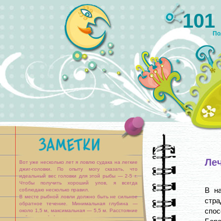
101
По
Ле
Вот уже несколько лет я ловлю судака на легкие
джиг-головки. По опыту могу сказать, что
идеальный вес головки для этой рыбы — 2-5 г.
Чтобы получить хороший улов, я всегда
В н
соблюдаю несколько правил.
В месте рыбной ловли должно быть не сильное
стр
обратное течение. Минимальная глубина —
спос
около 1,5 м, максимальная — 5,5 м. Расстояние
заброса не [...]