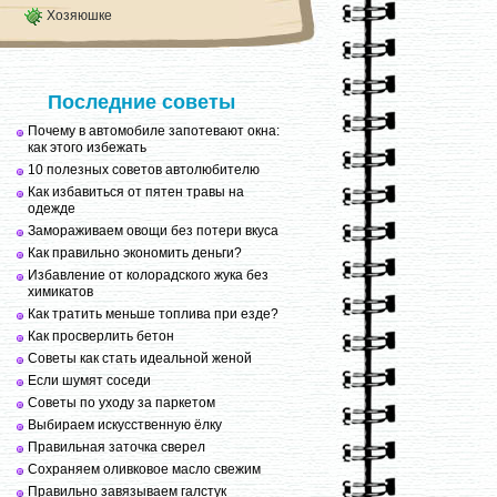
Хозяюшке
Последние советы
Почему в автомобиле запотевают окна:
как этого избежать
10 полезных советов автолюбителю
Как избавиться от пятен травы на
одежде
Замораживаем овощи без потери вкуса
Как правильно экономить деньги?
Избавление от колорадского жука без
химикатов
Как тратить меньше топлива при езде?
Как просверлить бетон
Советы как стать идеальной женой
Если шумят соседи
Советы по уходу за паркетом
Выбираем искусственную ёлку
Правильная заточка сверел
Сохраняем оливковое масло свежим
Правильно завязываем галстук