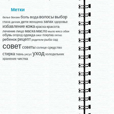
Метки
выбор
волосы
вода
боль
белье
бензин
запах
дети
глаза
женщина
здоровье
дачник
кожа
избавление
краска
красота
лицо
маска
масло
лечение
мыло
мясо
обои
обувь
одежда
огород
покупка
ожог
пятно
рецепт
ребенок
рыба
сад
родители
совет
советы
средство
солнце
уход
стирка
ткань
холодильник
уксус
чистка
хранение