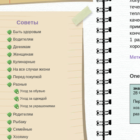
лопу
теч
теп
каче
Советы
прим
Быть здоровым
конч
1 ра
Водителям
хоро
Дачникам
Женщинам
Мет
Кулинарные
На все случаи жизни
One
Перед покупкой
Разные
зна
Уход за обувью
28 
Уход за одеждой
Пер
Уход за украшениями
хоз
раз
Родителям
Рыбаку
Семейные
Хозяину