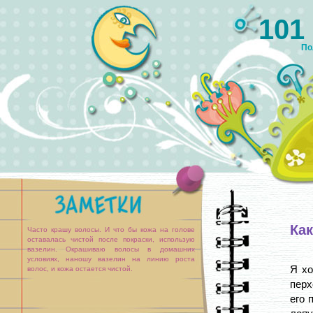
101
По
Как
Часто крашу волосы. И что бы кожа на голове
оставалась чистой после покраски, использую
вазелин. Окрашиваю волосы в домашних
условиях, наношу вазелин на линию роста
Я хо
волос, и кожа остается чистой.
перх
его 