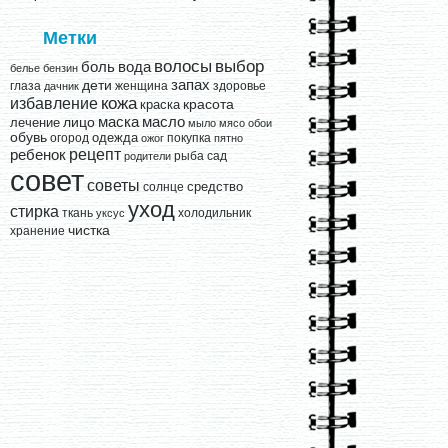
Метки
выбор
волосы
вода
боль
белье
бензин
запах
дети
глаза
женщина
здоровье
дачник
кожа
избавление
краска
красота
лицо
маска
масло
лечение
мыло
мясо
обои
обувь
одежда
огород
покупка
ожог
пятно
рецепт
ребенок
рыба
сад
родители
совет
советы
средство
солнце
уход
стирка
ткань
холодильник
уксус
чистка
хранение