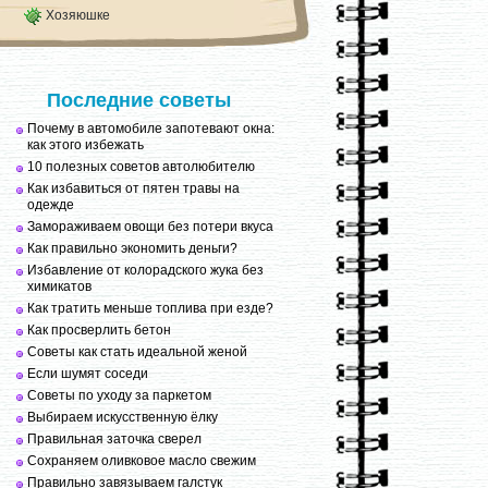
Хозяюшке
Последние советы
Почему в автомобиле запотевают окна:
как этого избежать
10 полезных советов автолюбителю
Как избавиться от пятен травы на
одежде
Замораживаем овощи без потери вкуса
Как правильно экономить деньги?
Избавление от колорадского жука без
химикатов
Как тратить меньше топлива при езде?
Как просверлить бетон
Советы как стать идеальной женой
Если шумят соседи
Советы по уходу за паркетом
Выбираем искусственную ёлку
Правильная заточка сверел
Сохраняем оливковое масло свежим
Правильно завязываем галстук