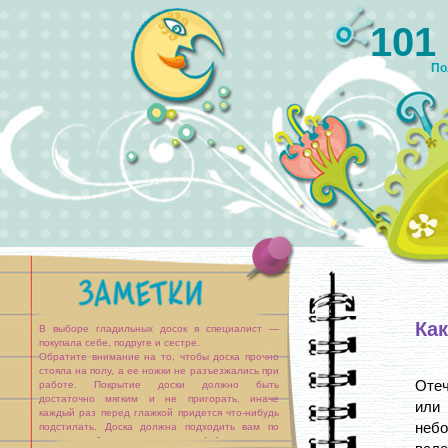
101
По
Как
В выборе гладильных досок я специалист —
покупала себе, подруге и сестре.
Обратите внимание на то, чтобы доска прочно
стояла на полу, а ее ножки не разъезжались при
Отеч
работе. Покрытие доски должно быть
достаточно мягким и не пригорать, иначе
или
каждый раз перед глажкой придется что-нибудь
небо
подстилать. Доска должна подходить вам по
высоте, чтобы процесс глажки не [...]