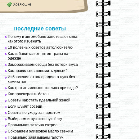
Хозяюшке
Последние советы
Почему в автомобиле запотевают окна:
как этого избежать
10 полезных советов автолюбителю
Как избавиться от пятен травы на
одежде
Замораживаем овощи без потери вкуса
Как правильно экономить деньги?
Избавление от колорадского жука без
химикатов
Как тратить меньше топлива при езде?
Как просверлить бетон
Советы как стать идеальной женой
Если шумят соседи
Советы по уходу за паркетом
Выбираем искусственную ёлку
Правильная заточка сверел
Сохраняем оливковое масло свежим
Правильно завязываем галстук