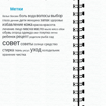
Метки
выбор
волосы
вода
боль
белье
бензин
запах
дети
глаза
женщина
здоровье
дачник
кожа
избавление
краска
красота
лицо
маска
масло
лечение
мыло
мясо
обои
обувь
одежда
огород
покупка
ожог
пятно
рецепт
ребенок
рыба
сад
родители
совет
советы
средство
солнце
уход
стирка
ткань
холодильник
уксус
чистка
хранение