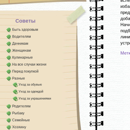
всл
изб
пред
доба
Советы
Начи
Быть здоровым
подб
лин
Водителям
устр
Дачникам
Женщинам
Мет
Кулинарные
На все случаи жизни
Перед покупкой
Разные
Уход за обувью
Уход за одеждой
Уход за украшениями
Родителям
Рыбаку
Семейные
Хозяину