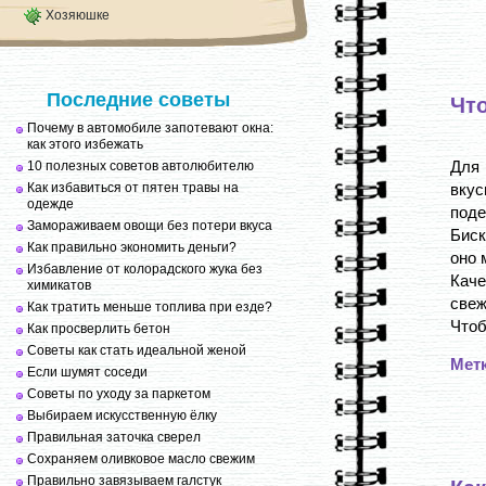
Хозяюшке
Последние советы
Чт
Почему в автомобиле запотевают окна:
как этого избежать
Для
10 полезных советов автолюбителю
Как избавиться от пятен травы на
вку
одежде
поде
Замораживаем овощи без потери вкуса
Биск
Как правильно экономить деньги?
оно 
Избавление от колорадского жука без
Каче
химикатов
свеж
Как тратить меньше топлива при езде?
Чтоб
Как просверлить бетон
Советы как стать идеальной женой
Мет
Если шумят соседи
Советы по уходу за паркетом
Выбираем искусственную ёлку
Правильная заточка сверел
Сохраняем оливковое масло свежим
Правильно завязываем галстук