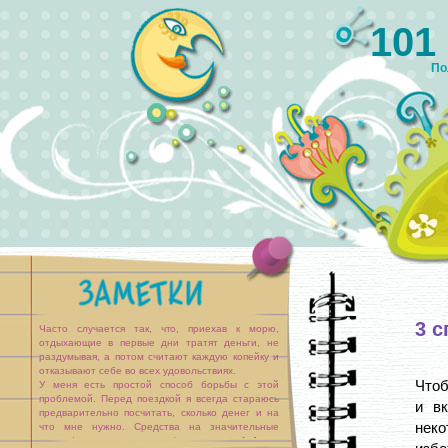
101
По
3 с
Часто случается так, что, приехав к морю,
отдыхающие в первые дни тратят деньги, не
раздумывая, а потом считают каждую копейку и
отказывают себе во всех удовольствиях.
Чтоб
У меня есть простой способ борьбы с этой
проблемой. Перед поездкой я всегда стараюсь
и вк
предварительно посчитать, сколько денег и на
неко
что мне нужно. Средства на значительные
траты (например, экскурсии) откладываю [...]