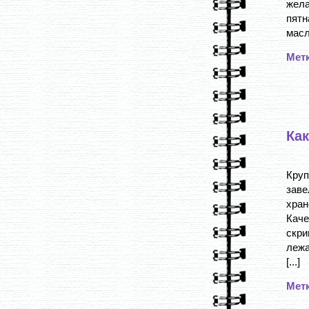
жел
пятн
масл
Мет
Как
Круп
заве
хран
Каче
скр
лежа
[...]
Мет