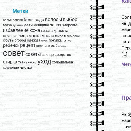
Как
Метки
Соле
выбор
волосы
вода
боль
белье
бензин
не д
запах
дети
глаза
женщина
здоровье
дачник
жирн
кожа
избавление
краска
красота
говя
лицо
маска
масло
лечение
мыло
мясо
обои
обувь
одежда
огород
покупка
ожог
пятно
пита
рецепт
ребенок
рыба
сад
родители
Пере
совет
[...]
советы
средство
солнце
уход
стирка
ткань
холодильник
уксус
Мет
чистка
хранение
Пр
Рыб
жаря
Поч