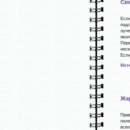
Св
Если
подс
луче
окол
Пер
неск
Если
Мет
Жа
Пра
пол
всег