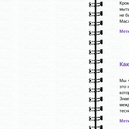
Кром
мыть
не б
Масл
Мет
Ка
Мы ч
это 
кото
Знае
межд
тесн
Мет