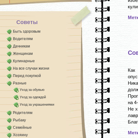
изб
кули
Мет
Советы
Быть здоровым
Водителям
Дачникам
Со
Женщинам
Кулинарные
На все случаи жизни
Как
Перед покупкой
опус
Ника
Разные
долж
Уход за обувью
Проп
Уход за одеждой
на 4
Уход за украшениями
Не х
Родителям
лавр
Рыбаку
Благ
Семейные
Мет
Хозяину