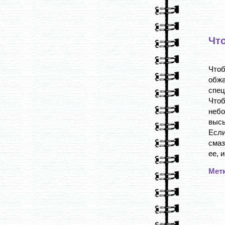
Что
Чтоб
обж
спец
Чтоб
небо
высы
Есл
смаз
ее, и
Мет