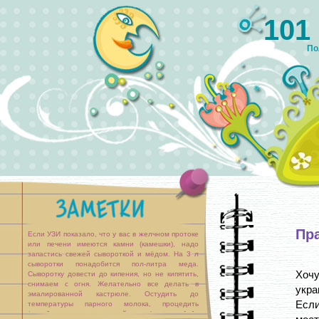
101
По
Пр
Если УЗИ показало, что у вас в желчном протоке
или печени имеются камни (камешки), надо
запастись свежей сывороткой и мёдом. На 3 л
сыворотки понадобится пол-литра меда.
Хоч
Сыворотку довести до кипения, но не кипятить,
снимаем с огня. Желательно все делать в
укра
эмалированной кастрюле. Остудить до
Если
температуры парного молока, процедить
(освободиться от творожной массы), влить в [...]