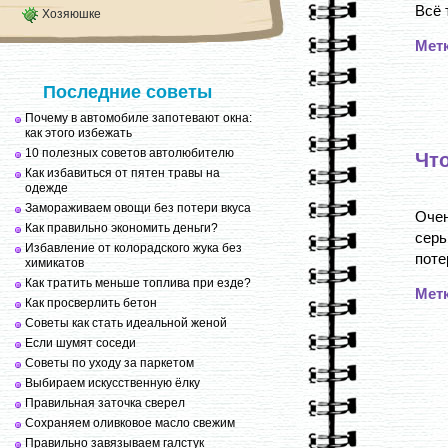
Всё 
Хозяюшке
Мет
Последние советы
Почему в автомобиле запотевают окна:
как этого избежать
10 полезных советов автолюбителю
Чт
Как избавиться от пятен травы на
одежде
Замораживаем овощи без потери вкуса
Очен
Как правильно экономить деньги?
сер
Избавление от колорадского жука без
поте
химикатов
Как тратить меньше топлива при езде?
Мет
Как просверлить бетон
Советы как стать идеальной женой
Если шумят соседи
Советы по уходу за паркетом
Выбираем искусственную ёлку
Правильная заточка сверел
Сохраняем оливковое масло свежим
Правильно завязываем галстук