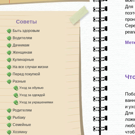
моет
Для
поэт
прон
Советы
Сер
Быть здоровым
реаги
Водителям
Мет
Дачникам
Женщинам
Кулинарные
На все случаи жизни
Перед покупкой
Чт
Разные
Уход за обувью
Поба
Уход за одеждой
ванн
Уход за украшениями
и ух
Родителям
Для 
Рыбаку
ложк
Семейные
любо
чтоб
Хозяину