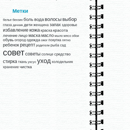
Метки
выбор
волосы
вода
боль
белье
бензин
запах
дети
глаза
женщина
здоровье
дачник
кожа
избавление
краска
красота
лицо
маска
масло
лечение
мыло
мясо
обои
обувь
одежда
огород
покупка
ожог
пятно
рецепт
ребенок
рыба
сад
родители
совет
советы
средство
солнце
уход
стирка
ткань
холодильник
уксус
чистка
хранение