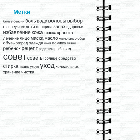
Метки
выбор
волосы
вода
боль
белье
бензин
запах
дети
глаза
женщина
здоровье
дачник
кожа
избавление
краска
красота
лицо
маска
масло
лечение
мыло
мясо
обои
обувь
одежда
огород
покупка
ожог
пятно
рецепт
ребенок
рыба
сад
родители
совет
советы
средство
солнце
уход
стирка
ткань
холодильник
уксус
чистка
хранение