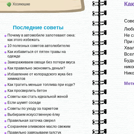
Ка
Хозяюшке
Сове
Последние советы
Люби
Не с
Почему в автомобиле запотевают окна:
как этого избежать
При 
10 полезных советов автолюбителю
Хвал
Как избавиться от пятен травы на
Всел
одежде
Будь
Замораживаем овощи без потери вкуса
нико
Как правильно экономить деньги?
Никог
Избавление от колорадского жука без
химикатов
Мет
Как тратить меньше топлива при езде?
Как просверлить бетон
Советы как стать идеальной женой
Если шумят соседи
Советы по уходу за паркетом
Выбираем искусственную ёлку
Правильная заточка сверел
Сохраняем оливковое масло свежим
Правильно завязываем галстук