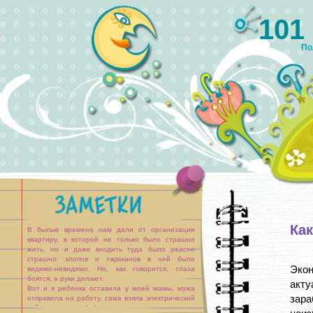
101
По
Ка
В былые времена нам дали от организации
квартиру, в которой не только было страшно
жить, но и даже входить туда было ужасно
страшно: клопов и тараканов в ней было
Экон
видимо-невидимо. Но, как говорится, глаза
боятся, а руки делают.
акту
Вот и я ребенка оставила у моей мамы, мужа
зара
отправила на работу, сама взяла электрический
чайник, ковшик и [...]