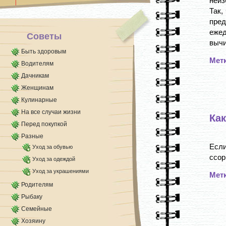
неиз
Так,
пре
ежед
Советы
вычис
Быть здоровым
Мет
Водителям
Дачникам
Женщинам
Кулинарные
На все случаи жизни
Как
Перед покупкой
Разные
Если
Уход за обувью
ссор
Уход за одеждой
Уход за украшениями
Мет
Родителям
Рыбаку
Семейные
Хозяину