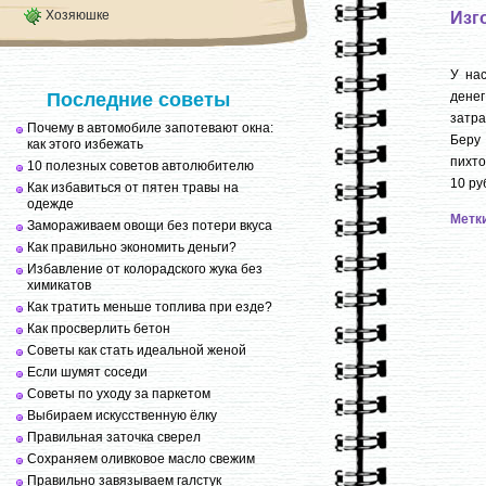
Хозяюшке
Изг
У на
Последние советы
дене
затра
Почему в автомобиле запотевают окна:
Беру
как этого избежать
пихто
10 полезных советов автолюбителю
10 ру
Как избавиться от пятен травы на
одежде
Метк
Замораживаем овощи без потери вкуса
Как правильно экономить деньги?
Избавление от колорадского жука без
химикатов
Как тратить меньше топлива при езде?
Как просверлить бетон
Советы как стать идеальной женой
Если шумят соседи
Советы по уходу за паркетом
Выбираем искусственную ёлку
Правильная заточка сверел
Сохраняем оливковое масло свежим
Правильно завязываем галстук