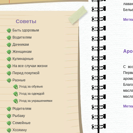
лава
предварительно уточнив [...]
Белье
Метк
Советы
Быть здоровым
Водителям
Дачникам
Аро
Женщинам
Кулинарные
На все случаи жизни
С во
Перв
Перед покупкой
аром
Разные
Благо
Уход за обувью
масла
Уход за одеждой
масла
Уход за украшениями
Метк
Родителям
Рыбаку
Семейные
Хозяину