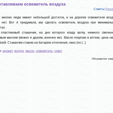
отавливаем освежитель воздуха
Советы
Разн
с многие люди имеют небольшой достаток, и на дорогие освежители возд
г нет. Вот я придумала, как сделать освежитель воздуха при минималь
тах.
 пластиковый стаканчик, на дно которого кладу ватку, немного смочен
вым маслом (можно и другим, конечно же). Масло покупаю в аптеке, цена о
блей. Стаканчик ставлю на батарею отопления, окно (по [...]
и:
аромат
,
воздух
,
масло
,
освежитель
,
совет
Обсуждение зак