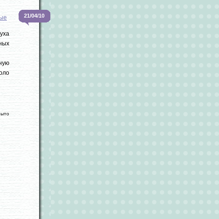
21/04/10
ые
уха
ных
ную
коло
рыто