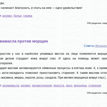
нды.
 начинает благоухать, и спать на нем — одно удовольствие!
и:
аромат
,
белье
,
глажка
Обсуждение зак
мамасла против морщин
Советы
Женщин
зрастом у нас в наиболее уязвимых местах на лице появляются морщи
ым делом страдает кожа вокруг глаз. И здесь на помощь может при
атерапия.
даря маслам активизируются обменные процессы в клетках кожи. А, к прим
 анти-оксиданты помогают приостановить старение. К таким маслам отно
 жасмина, мирры, нероли, розы, сандала. При мелких морщинах вокруг глаз [...
и:
аромамасла
,
аромат
,
ароматерапия
,
красота
,
лицо
,
морщины
,
старение
Обсуждение зак