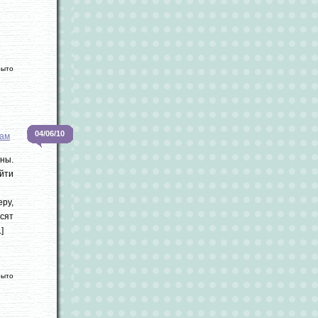
рыто
04/06/10
ам
ны.
йти
еру,
сят
]
рыто