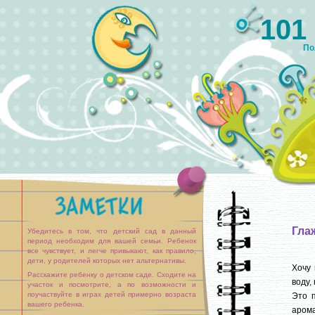
101
По
Гла
Убедитесь в том, что детский сад в данный
период необходим для вашей семьи. Ребенок
все чувствует, и легче привыкают, как правило,
дети, у родителей которых нет альтернативы.
Хочу 
Расскажите ребенку о детском саде. Сходите на
воду,
участок и посмотрите, а по возможности и
поучаствуйте в играх детей примерно возраста
Это 
вашего ребенка.
аром
Приучайте ребенка к режиму детского сада,