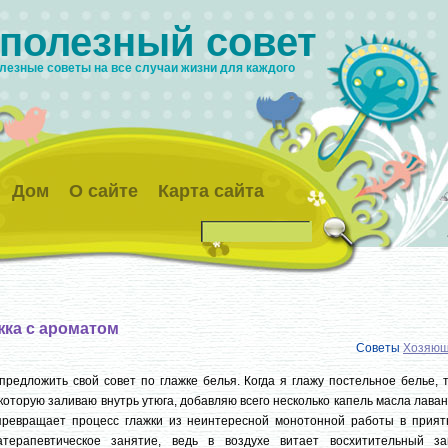
 полезный совет
лезные советы на все случаи жизни для каждого
Дом
О сайте
Карта сайта
жка с ароматом
Советы
Хозяюш
предложить свой совет по глажке белья. Когда я глажу постельное белье, 
 которую заливаю внутрь утюга, добавляю всего несколько капель масла лава
превращает процесс глажки из неинтересной монотонной работы в прият
атерапевтическое занятие, ведь в воздухе витает восхитительный за