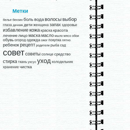
Метки
выбор
волосы
вода
боль
белье
бензин
запах
дети
глаза
женщина
здоровье
дачник
кожа
избавление
краска
красота
лицо
маска
масло
лечение
мыло
мясо
обои
обувь
одежда
огород
покупка
ожог
пятно
рецепт
ребенок
рыба
сад
родители
совет
советы
средство
солнце
уход
стирка
ткань
холодильник
уксус
чистка
хранение