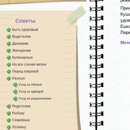
режи
Я долго [...]
Прин
Куш
удов
Советы
Ешьт
Быть здоровым
Пере
Водителям
Мет
Дачникам
Женщинам
Кулинарные
На все случаи жизни
Перед покупкой
Разные
Уход за обувью
Уход за одеждой
Уход за украшениями
Родителям
Рыбаку
Семейные
Хозяину