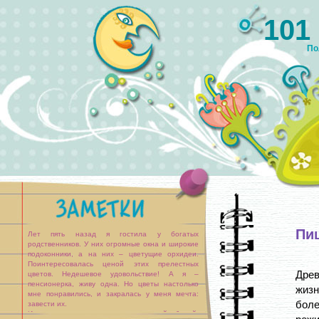
101
По
Пи
Лет пять назад я гостила у богатых
родственников. У них огромные окна и широкие
подоконники, а на них – цветущие орхидеи.
Поинтересовалась ценой этих прелестных
Дре
цветов. Недешевое удовольствие! А я –
пенсионерка, живу одна. Но цветы настолько
жиз
мне понравились, и закралась у меня мечта:
боле
завести их.
И вот подруга приглашает меня на свой юбилей.