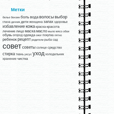
Метки
выбор
волосы
вода
боль
белье
бензин
запах
дети
глаза
женщина
здоровье
дачник
кожа
избавление
краска
красота
лицо
маска
масло
лечение
мыло
мясо
обои
обувь
одежда
огород
покупка
ожог
пятно
рецепт
ребенок
рыба
сад
родители
совет
советы
средство
солнце
уход
стирка
ткань
холодильник
уксус
чистка
хранение