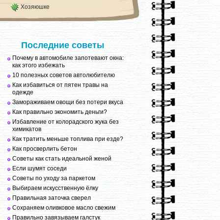
Хозяюшке
Последние советы
Почему в автомобиле запотевают окна:
как этого избежать
10 полезных советов автолюбителю
Как избавиться от пятен травы на
одежде
Замораживаем овощи без потери вкуса
Как правильно экономить деньги?
Избавление от колорадского жука без
химикатов
Как тратить меньше топлива при езде?
Как просверлить бетон
Советы как стать идеальной женой
Если шумят соседи
Советы по уходу за паркетом
Выбираем искусственную ёлку
Правильная заточка сверел
Сохраняем оливковое масло свежим
Правильно завязываем галстук