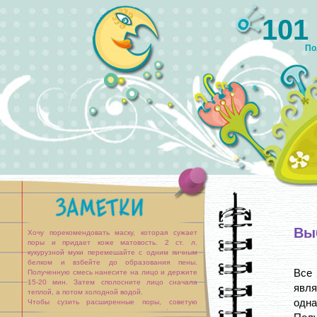
101
По
Вы
Хочу порекомендовать маску, которая сужает
поры и придает коже матовость. 2 ст. л.
кукурузной муки перемешайте с одним яичным
белком и взбейте до образования пены.
Все
Полученную смесь нанесите на лицо и держите
15-20 мин. Затем сполосните лицо сначала
явл
теплой, а потом холодной водой.
одна
Чтобы сузить расширенные поры, советую
умываться по утрам настоем шалфея или