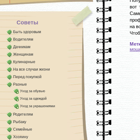
Полу
зверобоя. Благотворное [...]
вот 
Сам
проф
Советы
на в
Быть здоровым
Чтоб
Водителям
Мет
Дачникам
мощ
Женщинам
Кулинарные
На все случаи жизни
Перед покупкой
Разные
Уход за обувью
Уход за одеждой
Уход за украшениями
Родителям
Рыбаку
Семейные
Хозяину