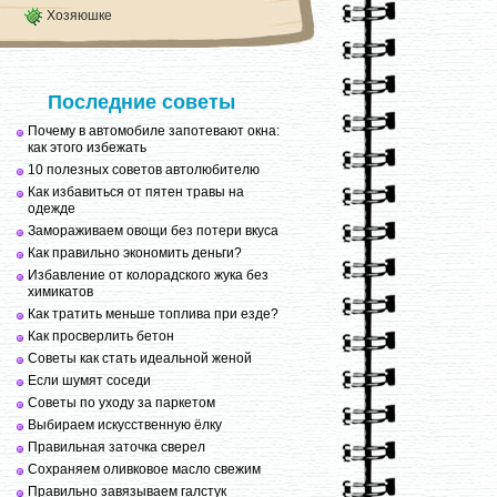
Хозяюшке
Последние советы
Почему в автомобиле запотевают окна:
как этого избежать
10 полезных советов автолюбителю
Как избавиться от пятен травы на
одежде
Замораживаем овощи без потери вкуса
Как правильно экономить деньги?
Избавление от колорадского жука без
химикатов
Как тратить меньше топлива при езде?
Как просверлить бетон
Советы как стать идеальной женой
Если шумят соседи
Советы по уходу за паркетом
Выбираем искусственную ёлку
Правильная заточка сверел
Сохраняем оливковое масло свежим
Правильно завязываем галстук