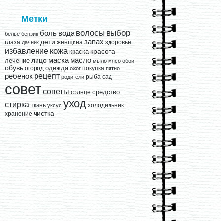
Метки
выбор
волосы
вода
боль
белье
бензин
запах
дети
глаза
женщина
здоровье
дачник
кожа
избавление
краска
красота
лицо
маска
масло
лечение
мыло
мясо
обои
обувь
одежда
огород
покупка
ожог
пятно
рецепт
ребенок
рыба
сад
родители
совет
советы
средство
солнце
уход
стирка
ткань
холодильник
уксус
чистка
хранение