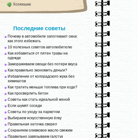
Хозяюшке
Последние советы
Почему в автомобиле запотевают окна:
как этого избежать
10 полезных советов автолюбителю
Как избавиться от пятен травы на
одежде
Замораживаем овощи без потери вкуса
Как правильно экономить деньги?
Избавление от колорадского жука без
химикатов
Как тратить меньше топлива при езде?
Как просверлить бетон
Советы как стать идеальной женой
Если шумят соседи
Советы по уходу за паркетом
Выбираем искусственную ёлку
Правильная заточка сверел
Сохраняем оливковое масло свежим
Правильно завязываем галстук