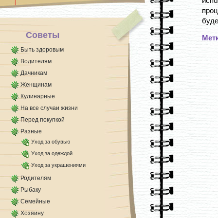
испо
проц
буде
Советы
Мет
Быть здоровым
Водителям
Дачникам
Женщинам
Кулинарные
На все случаи жизни
Перед покупкой
Разные
Уход за обувью
Уход за одеждой
Уход за украшениями
Родителям
Рыбаку
Семейные
Хозяину