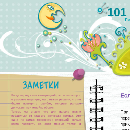
101
По
Ес
Когда перед нами в очередной раз встал вопрос
о ремонте квартиры, мы с мужем решили, что не
будем повторять ошибок, которые раньше
допускали при оклейке обоями.
При
Теперь мы знаем, что для начала нужно
избавиться от старого антуража комнат. Это
пер
одна из самых трудоемких операций. Лучше
при
всего положить на обои мокрые тряпки и
прогладить сверху горячим утюгом. [...]