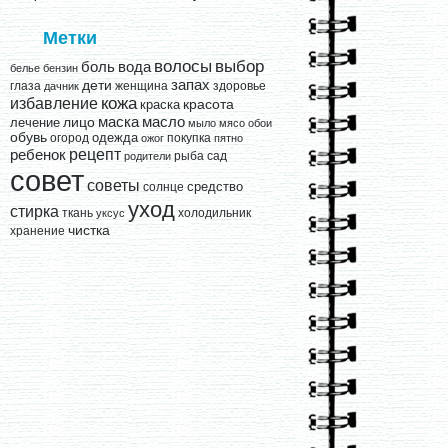
Метки
выбор
волосы
вода
боль
белье
бензин
запах
дети
глаза
женщина
здоровье
дачник
кожа
избавление
краска
красота
лицо
маска
масло
лечение
мыло
мясо
обои
обувь
одежда
огород
покупка
ожог
пятно
рецепт
ребенок
рыба
сад
родители
совет
советы
средство
солнце
уход
стирка
ткань
холодильник
уксус
чистка
хранение