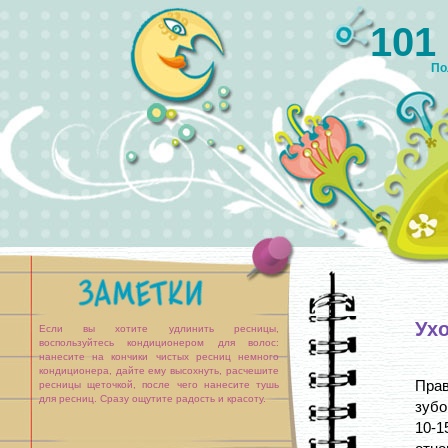
101
По
Ухо
Если вы хотите удлинить ресницы,
воспользуйтесь кондиционером для волос:
нанесите на кончики чистых ресниц немного
кондиционера, дайте ему высохнуть, расчешите
Прав
ресницы щеточкой, после чего нанесите тушь
для ресниц. Сразу ощутите радость и красоту.
зубо
10-