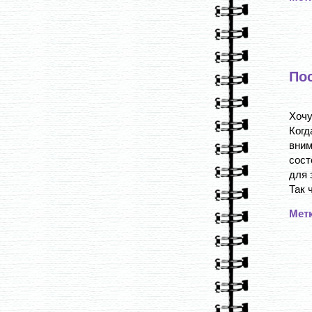
Пос
Хочу
Когд
вним
сост
для 
Так 
Мет