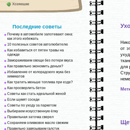
Хозяюшке
Ухо
Последние советы
Почему в автомобиле запотевают окна:
как этого избежать
Нико
10 полезных советов автолюбителю
от э
Как избавиться от пятен травы на
ухуд
одежде
ткан
Замораживаем овощи без потери вкуса
Как правильно экономить деньги?
для 
Избавление от колорадского жука без
Стр
химикатов
неме
Как тратить меньше топлива при езде?
Как просверлить бетон
Мет
Советы как стать идеальной женой
Если шумят соседи
Советы по уходу за паркетом
Выбираем искусственную ёлку
Правильная заточка сверел
Ще
Сохраняем оливковое масло свежим
Правильно завязываем галстук