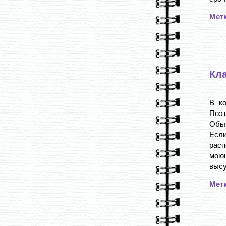
Мет
Кл
В ко
Поэт
Обыч
Есл
рас
мою
высу
Мет