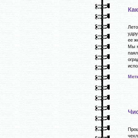
Как
Лето
удру
ее ж
Мы н
пая
огр
испо
Мет
Чи
Прощ
чех