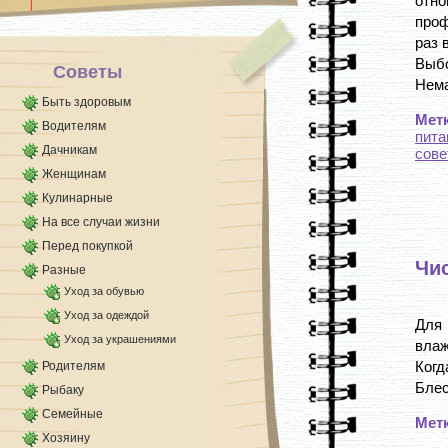
отн
проф
раз 
Выбо
Советы
Нема
Быть здоровым
Мет
Водителям
пита
Дачникам
сове
Женщинам
Кулинарные
На все случаи жизни
Перед покупкой
Чи
Разные
Уход за обувью
Уход за одеждой
Для
Уход за украшениями
влаж
Когд
Родителям
Блес
Рыбаку
Семейные
Мет
Хозяину