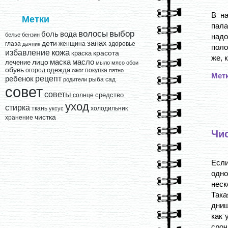
В н
Метки
пала
выбор
волосы
вода
боль
белье
бензин
надо
запах
дети
глаза
женщина
здоровье
дачник
поло
кожа
избавление
краска
красота
же, 
лицо
маска
масло
лечение
мыло
мясо
обои
обувь
одежда
огород
покупка
ожог
пятно
Мет
рецепт
ребенок
рыба
сад
родители
совет
советы
средство
солнце
уход
стирка
ткань
холодильник
уксус
чистка
хранение
Чи
Если
одно
неск
Така
днищ
как 
срочн