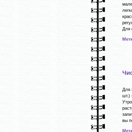
мале
легк
крас
регу
Для 
Мет
Чи
Для 
шт.)
Утр
раст
запи
вы п
Мет