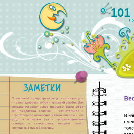
101
По
Ве
Правильный и регулярный уход за полостью рта
— залог здоровых зубов и красивой улыбки. Для
сохранения своих зубов требуется всего 10-15
мин ежедневно. Главное — сознательное и
В на
ответственное отношение к такой «мелочи», как
уход за полостью рта и профилактические
смеш
осмотры у стоматолога, которые нужно
толс
проходить 1 раз в 6 месяцев.
Выбор средств ухода за полостью рта