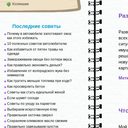
Хозяюшке
Ра
Последние советы
Разв
Почему в автомобиле запотевают окна:
всех
как этого избежать
сит
10 полезных советов автолюбителю
Как избавиться от пятен травы на
имущ
одежде
реша
Замораживаем овощи без потери вкуса
нову
Как правильно экономить деньги?
карт
Избавление от колорадского жука без
химикатов
Мет
Как тратить меньше топлива при езде?
Как просверлить бетон
Советы как стать идеальной женой
Если шумят соседи
Советы по уходу за паркетом
Выбираем искусственную ёлку
Чт
Правильная заточка сверел
Сохраняем оливковое масло свежим
Мой
Правильно завязываем галстук