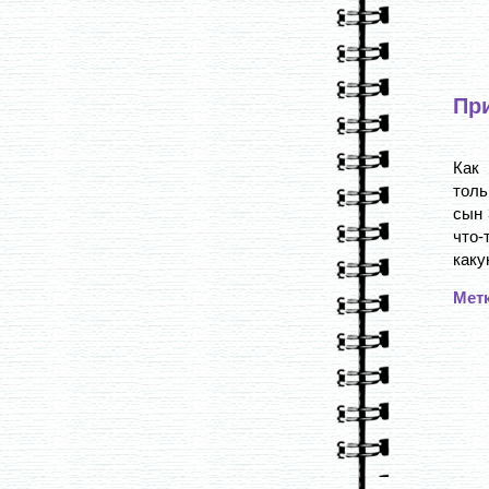
Пр
Как 
толь
сын 
что-
каку
Мет