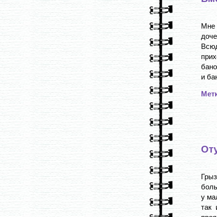
Мне
доче
Всю
прих
бано
и ба
Мет
Оту
Грыз
боль
у ма
так 