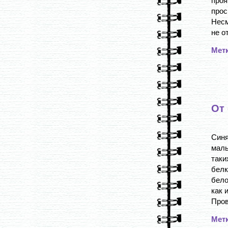
про
прос
Несм
не о
Мет
От 
Син
маль
таки
белк
бело
как 
Пров
Мет