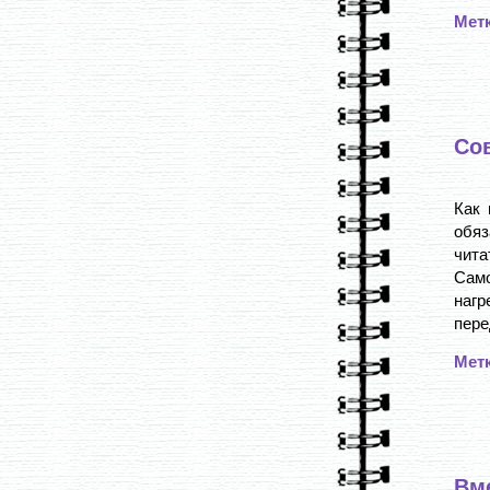
Мет
Со
Как 
обяз
чита
Само
нагр
пере
Мет
Вм