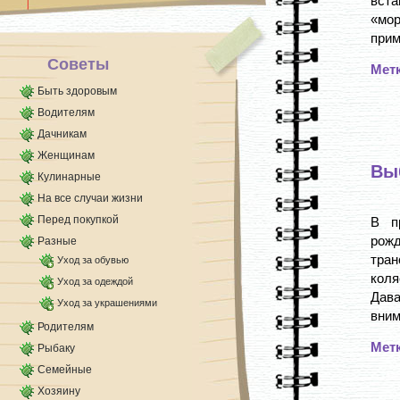
вста
Немалое [...]
«мор
прим
Советы
Мет
Быть здоровым
Водителям
Дачникам
Женщинам
Вы
Кулинарные
На все случаи жизни
Перед покупкой
В п
рож
Разные
тран
Уход за обувью
коля
Уход за одеждой
Дав
Уход за украшениями
вним
Родителям
Мет
Рыбаку
Семейные
Хозяину