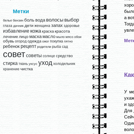
хоро
Метки
было
а во
выбор
волосы
вода
боль
белье
бензин
Тог
запах
дети
глаза
женщина
здоровье
дачник
увле
кожа
избавление
краска
красота
лицо
маска
масло
лечение
мыло
мясо
обои
Мет
обувь
одежда
огород
покупка
ожог
пятно
рецепт
ребенок
рыба
сад
родители
совет
советы
средство
солнце
уход
стирка
ткань
холодильник
уксус
чистка
хранение
Как
У ме
ухаж
и зд
Для 
Сейч
Один
воло