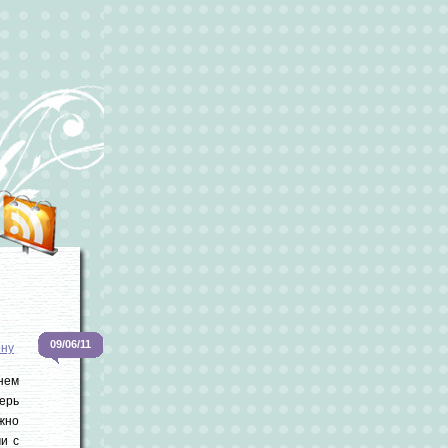
09/06/11
ину
нем
ерь
жно
и с