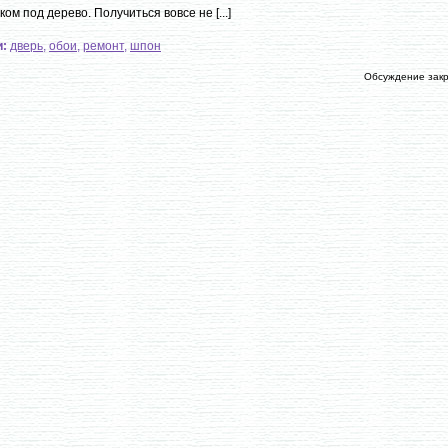
ком под дерево. Получиться вовсе не [...]
и:
дверь
,
обои
,
ремонт
,
шпон
Обсуждение зак