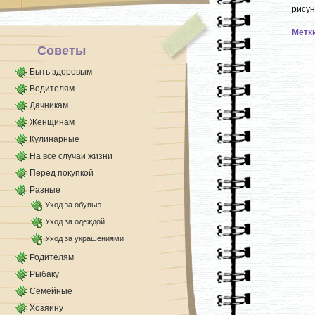
По аналогии с полиэтиленовой [...]
рисун
Метк
Советы
Быть здоровым
Водителям
Дачникам
Женщинам
Кулинарные
На все случаи жизни
Перед покупкой
Разные
Уход за обувью
Уход за одеждой
Уход за украшениями
Родителям
Рыбаку
Семейные
Хозяину