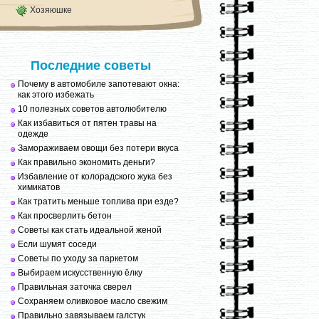
Хозяюшке
Последние советы
Почему в автомобиле запотевают окна:
как этого избежать
10 полезных советов автолюбителю
Как избавиться от пятен травы на
одежде
Замораживаем овощи без потери вкуса
Как правильно экономить деньги?
Избавление от колорадского жука без
химикатов
Как тратить меньше топлива при езде?
Как просверлить бетон
Советы как стать идеальной женой
Если шумят соседи
Советы по уходу за паркетом
Выбираем искусственную ёлку
Правильная заточка сверел
Сохраняем оливковое масло свежим
Правильно завязываем галстук