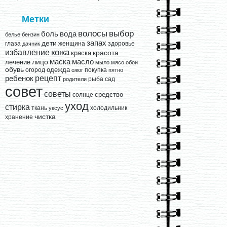
Метки
выбор
волосы
вода
боль
белье
бензин
запах
дети
глаза
женщина
здоровье
дачник
кожа
избавление
краска
красота
лицо
маска
масло
лечение
мыло
мясо
обои
обувь
одежда
огород
покупка
ожог
пятно
рецепт
ребенок
рыба
сад
родители
совет
советы
средство
солнце
уход
стирка
ткань
холодильник
уксус
чистка
хранение