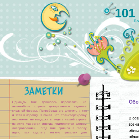
101
По
Обо
Однажды мне пришлось перевозить на
автомобиле хрупкое декоративное изделие
сложной формы. Попробовав его уложить и так
и этак в коробку, я понял, что транспортировку
В сов
оно может не выдержать, ведь в нашей стране
понятие «дорога» иногда подменяется словом
возни
«направление». Тогда мне пришла в голову
обива
идея, как сделать мягкую упаковку для
облаг
транспортировки хрупких предметов.