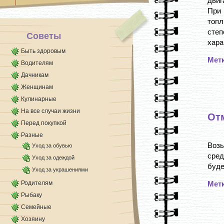
двиг
При 
топл
сте
Советы
хара
Быть здоровым
Мет
Водителям
Дачникам
Женщинам
Кулинарные
На все случаи жизни
От
Перед покупкой
Разные
Воз
Уход за обувью
сред
Уход за одеждой
буде
Уход за украшениями
Родителям
Мет
Рыбаку
Семейные
Хозяину