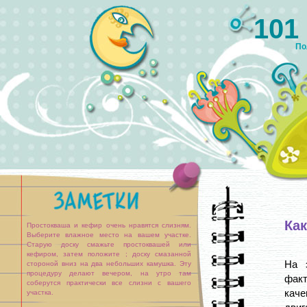
101
По
Как
Простокваша и кефир очень нравятся слизням.
Выберите влажное место на вашем участке.
Старую доску смажьте простоквашей или
кефиром, затем положите ; доску смазанной
На 
стороной вниз на два небольших камушка. Эту
процедуру делают вечером, на утро там
фак
соберутся практически все слизни с вашего
каче
участка.