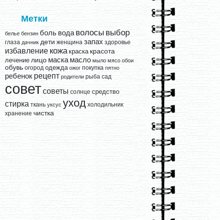
Метки
выбор
волосы
вода
боль
белье
бензин
запах
дети
глаза
женщина
здоровье
дачник
кожа
избавление
краска
красота
лицо
маска
масло
лечение
мыло
мясо
обои
обувь
одежда
огород
покупка
ожог
пятно
рецепт
ребенок
рыба
сад
родители
совет
советы
средство
солнце
уход
стирка
ткань
холодильник
уксус
чистка
хранение