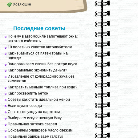
Хозяюшке
Последние советы
Почему в автомобиле запотевают окна:
как этого избежать
10 полезных советов автолюбителю
Как избавиться от пятен травы на
одежде
Замораживаем овощи без потери вкуса
Как правильно экономить деньги?
Избавление от колорадского жука без
химикатов
Как тратить меньше топлива при езде?
Как просверлить бетон
Советы как стать идеальной женой
Если шумят соседи
Советы по уходу за паркетом
Выбираем искусственную ёлку
Правильная заточка сверел
Сохраняем оливковое масло свежим
Правильно завязываем галстук