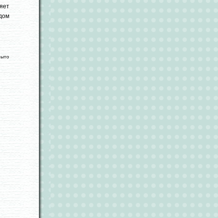
яет
дом
рыто