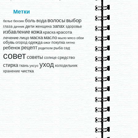
Метки
выбор
волосы
вода
боль
белье
бензин
запах
дети
глаза
женщина
здоровье
дачник
кожа
избавление
краска
красота
лицо
маска
масло
лечение
мыло
мясо
обои
обувь
одежда
огород
покупка
ожог
пятно
рецепт
ребенок
рыба
сад
родители
совет
советы
средство
солнце
уход
стирка
ткань
холодильник
уксус
чистка
хранение