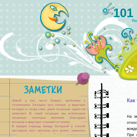
101
По
Как
Зимой у нас часто бывают проблемы с
отоплением. Батареи чуть теплые, в квартире
холодно и, когда спим, даже несколько одеял не
помогают. В такой ситуации мы используем
На э
несколько нехитрых приемов, благодаря
которым в квартире становится теплее.
относ
В первую очередь между батареей и стеной
вожде
поставили лист металла (его может заменить
При 
картон, обклеенный фольгой). Металл отражает