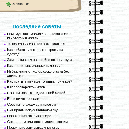
Хозяюшке
Последние советы
Почему в автомобиле запотевают окна:
как этого избежать
10 полезных советов автолюбителю
Как избавиться от пятен травы на
одежде
Замораживаем овощи без потери вкуса
Как правильно экономить деньги?
Избавление от колорадского жука без
химикатов
Как тратить меньше топлива при езде?
Как просверлить бетон
Советы как стать идеальной женой
Если шумят соседи
Советы по уходу за паркетом
Выбираем искусственную ёлку
Правильная заточка сверел
Сохраняем оливковое масло свежим
Правильно завязываем галстук