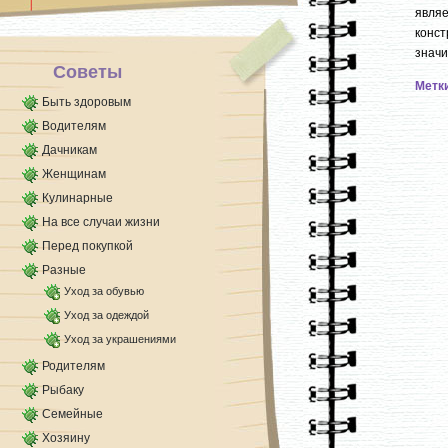
тепло внутрь [...]
явля
конст
значит
Советы
Метк
Быть здоровым
Водителям
Дачникам
Женщинам
Кулинарные
На все случаи жизни
Перед покупкой
Разные
Уход за обувью
Уход за одеждой
Уход за украшениями
Родителям
Рыбаку
Семейные
Хозяину