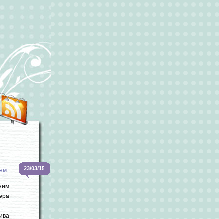
23/03/15
ям
ним
ера
ива