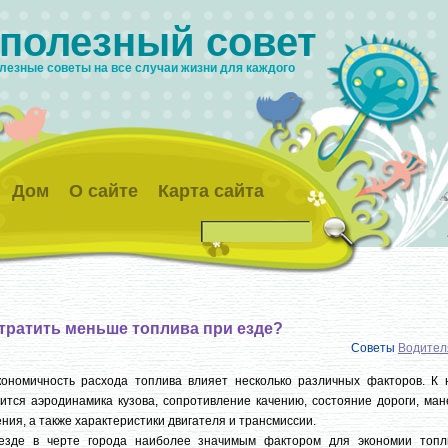
 полезный совет
лезные советы на все случаи жизни для каждого
Дом
О сайте
Карта сайта
 тратить меньше топлива при езде?
Советы
Водител
кономичность расхода топлива влияет несколько различных факторов. К 
ится аэродинамика кузова, сопротивление качению, состояние дороги, ман
ния, а также характеристики двигателя и трансмиссии.
езде в черте города наиболее значимым фактором для экономии топл