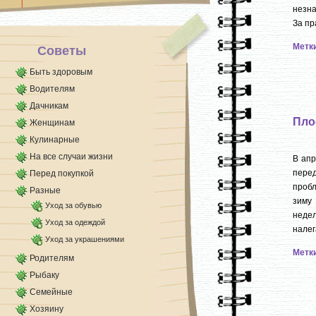
Чтобы готовый бисквит был рассыпчатым, [...]
незна
За пр
Метк
Советы
Быть здоровым
Водителям
Дачникам
Пло
Женщинам
Кулинарные
На все случаи жизни
В апр
перед
Перед покупкой
пробл
Разные
зиму 
Уход за обувью
недел
Уход за одеждой
налега
Уход за украшениями
Метк
Родителям
Рыбаку
Семейные
Хозяину