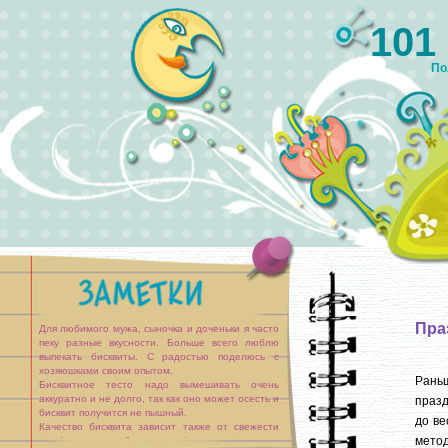
101
По
Пра
Для любимого мужа, сыночка и доченьки я часто
пеку разные вкусности. Больше всего люблю
выпекать бисквиты. С радостью поделюсь с
хозяюшками своим опытом.
Рань
Бисквитное тесто надо вымешивать очень
аккуратно и не долго, так как оно может осесть и
празд
бисквит получится не пышный.
до ве
Качество бисквита зависит также от свежести
метод
яиц (они должны быть свежие).