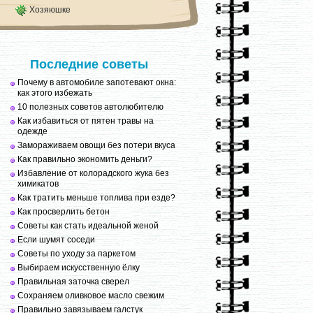
Хозяюшке
Последние советы
Почему в автомобиле запотевают окна:
как этого избежать
10 полезных советов автолюбителю
Как избавиться от пятен травы на
одежде
Замораживаем овощи без потери вкуса
Как правильно экономить деньги?
Избавление от колорадского жука без
химикатов
Как тратить меньше топлива при езде?
Как просверлить бетон
Советы как стать идеальной женой
Если шумят соседи
Советы по уходу за паркетом
Выбираем искусственную ёлку
Правильная заточка сверел
Сохраняем оливковое масло свежим
Правильно завязываем галстук