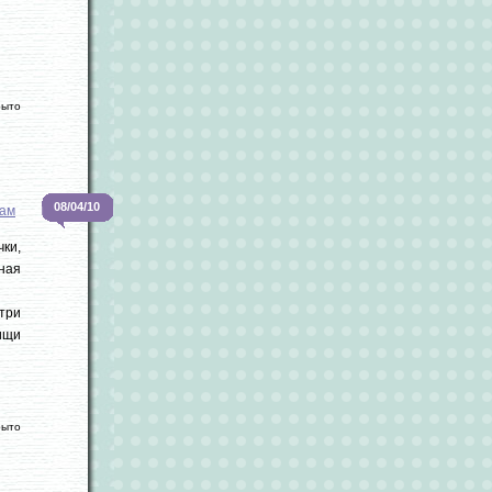
рыто
08/04/10
ам
чки,
вная
три
ищи
рыто