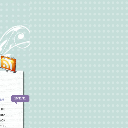
15/11/11
ам
 же
вки
 мой
чень