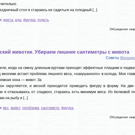
чительно.
аздничный стол я стараюсь не садиться на голодный [...]
и:
диета
,
еда
,
фигура
,
худеть
Обсуждение зак
ский животик. Убираем лишние сантиметры с живота
Советы
Женщин
еле, когда на смену длинным курткам приходят эффектные плащики и пиджа
 многими встает проблема лишнего веса, «накушанного» в холода. Моя гла
емная зона — живот. За
он округляется, и весной приходится приводить фигуру в форму. На две-
и я отказываюсь от сладкого, стараюсь есть минимум мяса. Из белковой п
ю на рыбу и [...]
и:
вес
,
живот
,
проблема
,
сантиметр
,
фигура
Обсуждение зак