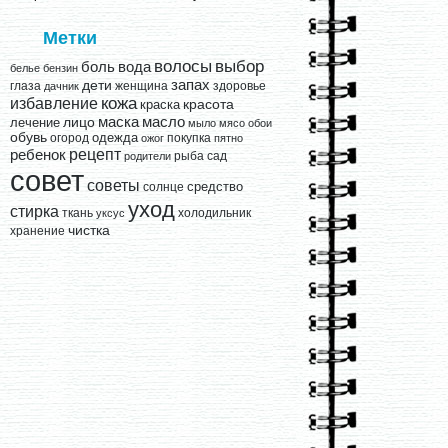
Метки
выбор
волосы
вода
боль
белье
бензин
запах
дети
глаза
женщина
здоровье
дачник
кожа
избавление
краска
красота
лицо
маска
масло
лечение
мыло
мясо
обои
обувь
одежда
огород
покупка
ожог
пятно
рецепт
ребенок
рыба
сад
родители
совет
советы
средство
солнце
уход
стирка
ткань
холодильник
уксус
чистка
хранение