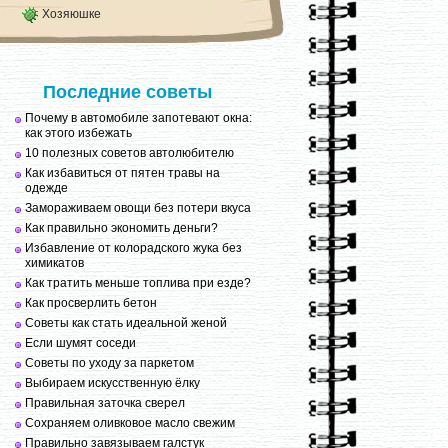
Хозяюшке
Последние советы
Почему в автомобиле запотевают окна:
как этого избежать
10 полезных советов автолюбителю
Как избавиться от пятен травы на
одежде
Замораживаем овощи без потери вкуса
Как правильно экономить деньги?
Избавление от колорадского жука без
химикатов
Как тратить меньше топлива при езде?
Как просверлить бетон
Советы как стать идеальной женой
Если шумят соседи
Советы по уходу за паркетом
Выбираем искусственную ёлку
Правильная заточка сверел
Сохраняем оливковое масло свежим
Правильно завязываем галстук