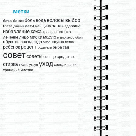
Метки
выбор
волосы
вода
боль
белье
бензин
запах
дети
глаза
женщина
здоровье
дачник
кожа
избавление
краска
красота
лицо
маска
масло
лечение
мыло
мясо
обои
обувь
одежда
огород
покупка
ожог
пятно
рецепт
ребенок
рыба
сад
родители
совет
советы
средство
солнце
уход
стирка
ткань
холодильник
уксус
чистка
хранение