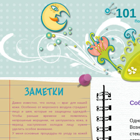
101
По
Со
Давно известно, что холод — враг для нашей
кожи. Особенно от морозного воздуха страдают
лицо и шея, которые не защищены одеждой.
Чтобы раньше времени не появлялись
Одн
непрошеные морщинки, не шелушилась кожа, в
период наступления холодов лицу нужно
Воз
уделить особое внимание.
стек
У меня основные процедуры по уходу за кожей
лица разделены на два этапа: утренние и