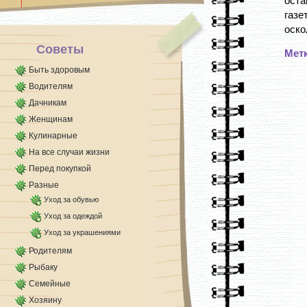
оста
вечерние.
газе
По [...]
оско
Советы
Мет
Быть здоровым
Водителям
Дачникам
Женщинам
Кулинарные
На все случаи жизни
Перед покупкой
Разные
Уход за обувью
Уход за одеждой
Уход за украшениями
Родителям
Рыбаку
Семейные
Хозяину