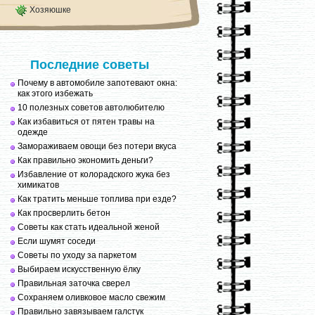
Хозяюшке
Последние советы
Почему в автомобиле запотевают окна:
как этого избежать
10 полезных советов автолюбителю
Как избавиться от пятен травы на
одежде
Замораживаем овощи без потери вкуса
Как правильно экономить деньги?
Избавление от колорадского жука без
химикатов
Как тратить меньше топлива при езде?
Как просверлить бетон
Советы как стать идеальной женой
Если шумят соседи
Советы по уходу за паркетом
Выбираем искусственную ёлку
Правильная заточка сверел
Сохраняем оливковое масло свежим
Правильно завязываем галстук