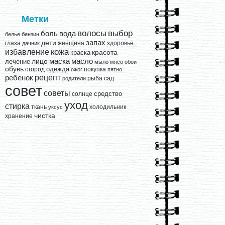
Метки
выбор
волосы
вода
боль
белье
бензин
запах
дети
глаза
женщина
здоровье
дачник
кожа
избавление
краска
красота
лицо
маска
масло
лечение
мыло
мясо
обои
обувь
одежда
огород
покупка
ожог
пятно
рецепт
ребенок
рыба
сад
родители
совет
советы
средство
солнце
уход
стирка
ткань
холодильник
уксус
чистка
хранение