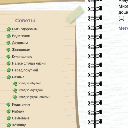
мину
язык [...]
Мног
дошл
[...]
Советы
Мет
Быть здоровым
Водителям
Дачникам
Женщинам
Кулинарные
На все случаи жизни
Перед покупкой
Разные
Уход за обувью
Уход за одеждой
Уход за украшениями
Родителям
Рыбаку
Семейные
Хозяину