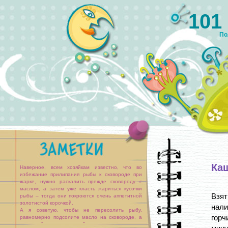
101
По
Ка
Наверное, всем хозяйкам известно, что во
избежание прилипания рыбы к сковороде при
жарке, нужно раскалить прежде сковороду с
маслом, а затем уже класть жариться кусочки
Взят
рыбы – тогда они покроются очень аппетитной
золотистой корочкой.
нали
А я советую, чтобы не пересолить рыбу,
горч
равномерно подсолите масло на сковороде, а
саму рыбу не подсаливайте, тогда вряд ли ваш