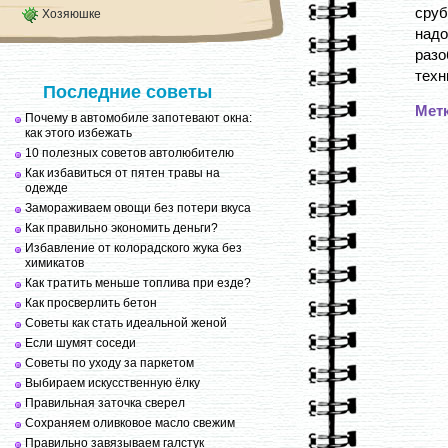
сруб
Хозяюшке
надо
разо
техн
Последние советы
Мет
Почему в автомобиле запотевают окна:
как этого избежать
10 полезных советов автолюбителю
Как избавиться от пятен травы на
одежде
Замораживаем овощи без потери вкуса
Как правильно экономить деньги?
Избавление от колорадского жука без
химикатов
Как тратить меньше топлива при езде?
Как просверлить бетон
Советы как стать идеальной женой
Если шумят соседи
Советы по уходу за паркетом
Выбираем искусственную ёлку
Правильная заточка сверел
Сохраняем оливковое масло свежим
Правильно завязываем галстук