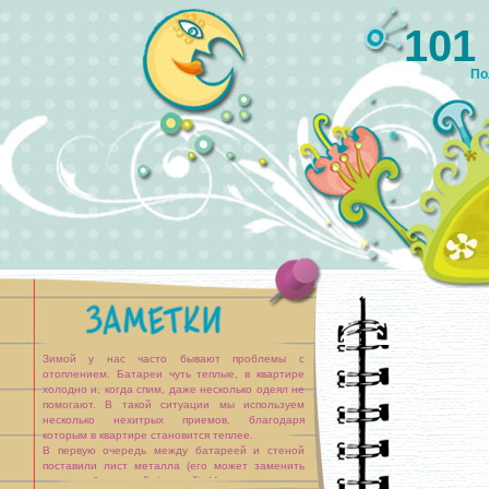
101
По
Зимой у нас часто бывают проблемы с
отоплением. Батареи чуть теплые, в квартире
холодно и, когда спим, даже несколько одеял не
помогают. В такой ситуации мы используем
несколько нехитрых приемов, благодаря
которым в квартире становится теплее.
В первую очередь между батареей и стеной
поставили лист металла (его может заменить
картон, обклеенный фольгой). Металл отражает