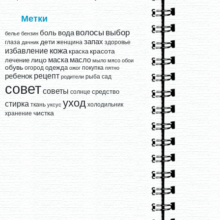
Метки
выбор
волосы
вода
боль
белье
бензин
запах
дети
глаза
женщина
здоровье
дачник
кожа
избавление
краска
красота
лицо
маска
масло
лечение
мыло
мясо
обои
обувь
одежда
огород
покупка
ожог
пятно
рецепт
ребенок
рыба
сад
родители
совет
советы
средство
солнце
уход
стирка
ткань
холодильник
уксус
чистка
хранение