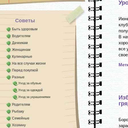
Ур
тепло внутрь [...]
Июнь
Советы
клу
Быть здоровым
полу
Водителям
В на
хоро
Дачникам
все 
Женщинам
своей
Кулинарные
На все случаи жизни
Мет
Перед покупкой
Разные
Уход за обувью
Уход за одеждой
Из
Уход за украшениями
гр
Родителям
Рыбаку
Семейные
Боро
Хозяину
зара