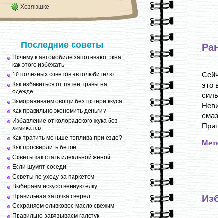
Хозяюшке
Последние советы
Ра
Почему в автомобиле запотевают окна:
как этого избежать
Сейч
10 полезных советов автолюбителю
Как избавиться от пятен травы на
это 
одежде
сил
Замораживаем овощи без потери вкуса
Неви
Как правильно экономить деньги?
смаз
Избавление от колорадского жука без
Приш
химикатов
Как тратить меньше топлива при езде?
Мет
Как просверлить бетон
Советы как стать идеальной женой
Если шумят соседи
Советы по уходу за паркетом
Выбираем искусственную ёлку
Правильная заточка сверел
Изб
Сохраняем оливковое масло свежим
Правильно завязываем галстук