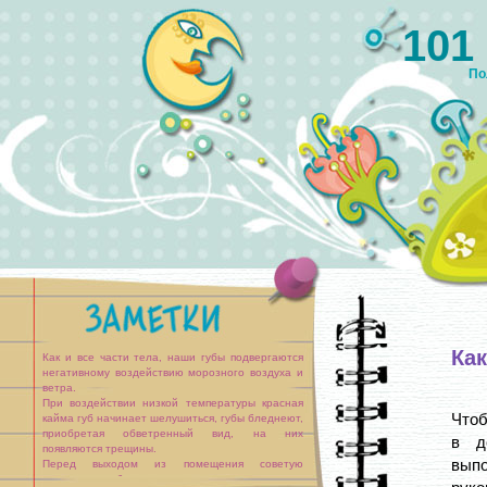
101
По
Как
Как и все части тела, наши губы подвергаются
негативному воздействию морозного воздуха и
ветра.
При воздействии низкой температуры красная
Чтоб
кайма губ начинает шелушиться, губы бледнеют,
приобретая обветренный вид, на них
в д
появляются трещины.
вып
Перед выходом из помещения советую
протереть губы лимонным соком и смазать