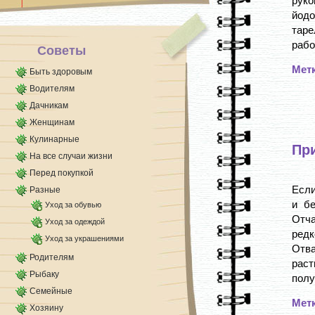
руко
смесью гусиного жира и касторового масла в
йод
равных частях. Можно перед выходом нанести
на [...]
таре
работ
Советы
Мет
Быть здоровым
Водителям
Дачникам
Женщинам
Кулинарные
При
На все случаи жизни
Перед покупкой
Если
Разные
и бе
Уход за обувью
Отча
Уход за одеждой
редк
Уход за украшениями
Отва
Родителям
раст
Рыбаку
полу
Семейные
Мет
Хозяину