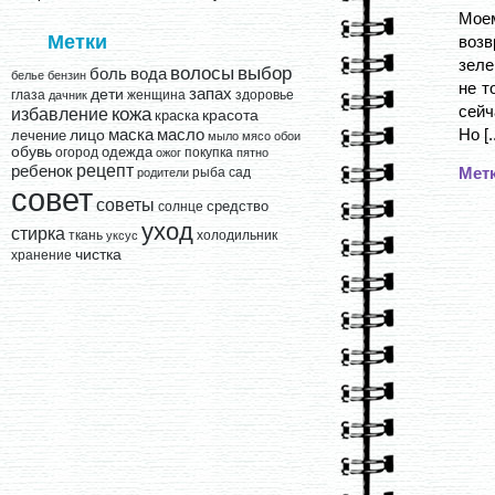
Мое
Метки
возв
зеле
выбор
волосы
вода
боль
белье
бензин
не т
запах
дети
глаза
женщина
здоровье
дачник
сейч
кожа
избавление
краска
красота
Но [..
лицо
маска
масло
лечение
мыло
мясо
обои
обувь
одежда
огород
покупка
ожог
пятно
рецепт
ребенок
Мет
рыба
сад
родители
совет
советы
средство
солнце
уход
стирка
ткань
холодильник
уксус
чистка
хранение