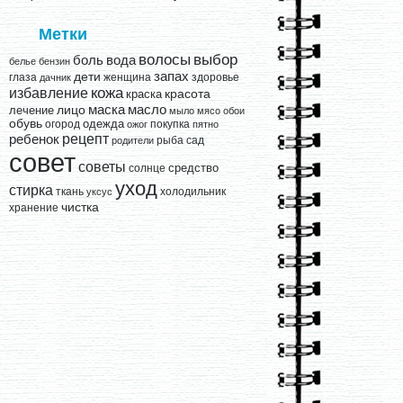
Метки
выбор
волосы
вода
боль
белье
бензин
запах
дети
глаза
женщина
здоровье
дачник
кожа
избавление
краска
красота
лицо
маска
масло
лечение
мыло
мясо
обои
обувь
одежда
огород
покупка
ожог
пятно
рецепт
ребенок
рыба
сад
родители
совет
советы
средство
солнце
уход
стирка
ткань
холодильник
уксус
чистка
хранение