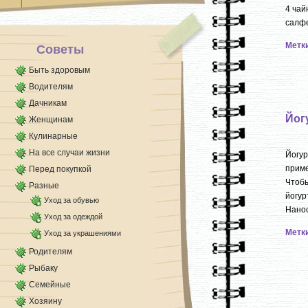
4 чай
салфе
Метк
Советы
Быть здоровым
Водителям
Дачникам
Йог
Женщинам
Кулинарные
На все случаи жизни
Йогур
приме
Перед покупкой
Чтобы
Разные
йогур
Уход за обувью
Нанос
Уход за одеждой
Метк
Уход за украшениями
Родителям
Рыбаку
Семейные
Хозяину