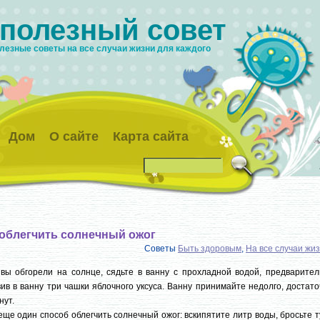
 полезный совет
лезные советы на все случаи жизни для каждого
Дом
О сайте
Карта сайта
 облегчить солнечный ожог
Советы
Быть здоровым
,
На все случаи жи
вы обгорели на солнце, сядьте в ванну с прохладной водой, предварител
ив в ванну три чашки яблочного уксуса. Ванну принимайте недолго, достат
нут.
еще один способ облегчить солнечный ожог: вскипятите литр воды, бросьте 