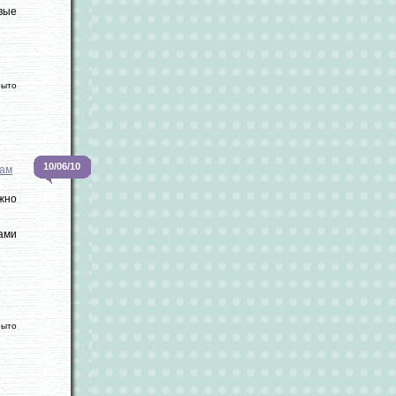
евые
рыто
10/06/10
ам
жно
ами
рыто