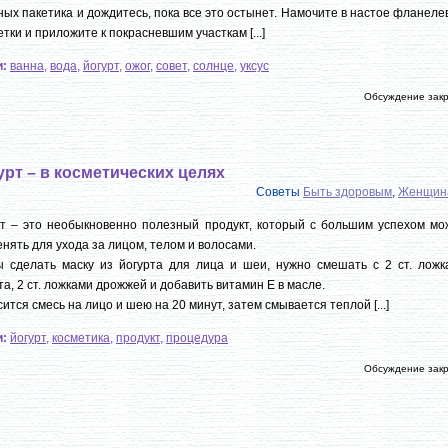
ных пакетика и дождитесь, пока все это остынет. Намочите в настое фланел
тки и приложите к покрасневшим участкам [...]
и:
ванна
,
вода
,
йогурт
,
ожог
,
совет
,
солнце
,
уксус
Обсуждение зак
урт – в косметических целях
Советы
Быть здоровым
,
Женщин
т – это необыкновенно полезный продукт, который с большим успехом мо
нять для ухода за лицом, телом и волосами.
 сделать маску из йогурта для лица и шеи, нужно смешать с 2 ст. ложк
та, 2 ст. ложками дрожжей и добавить витамин Е в масле.
ится смесь на лицо и шею на 20 минут, затем смывается теплой [...]
и:
йогурт
,
косметика
,
продукт
,
процедура
Обсуждение зак