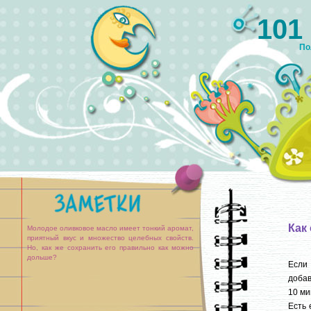
101
По
Как
Молодое оливковое масло имеет тонкий аромат,
приятный вкус и множество целебных свойств.
Но, как же сохранить его правильно как можно
дольше?
Если 
добав
10 ми
Есть 