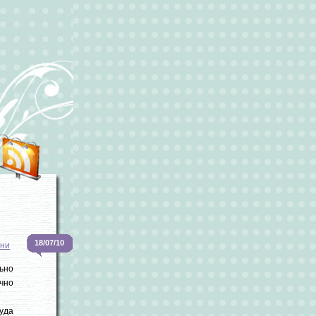
18/07/10
зни
ьно
очно
туда