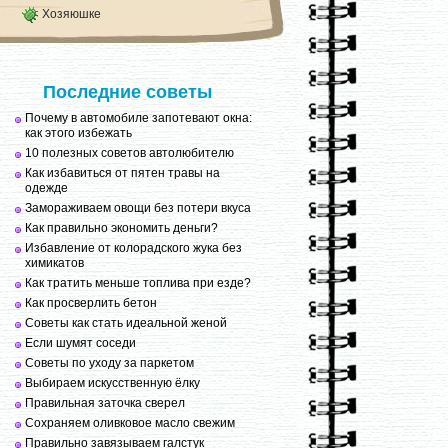
Хозяюшке
Последние советы
Почему в автомобиле запотевают окна:
как этого избежать
10 полезных советов автолюбителю
Как избавиться от пятен травы на
одежде
Замораживаем овощи без потери вкуса
Как правильно экономить деньги?
Избавление от колорадского жука без
химикатов
Как тратить меньше топлива при езде?
Как просверлить бетон
Советы как стать идеальной женой
Если шумят соседи
Советы по уходу за паркетом
Выбираем искусственную ёлку
Правильная заточка сверел
Сохраняем оливковое масло свежим
Правильно завязываем галстук