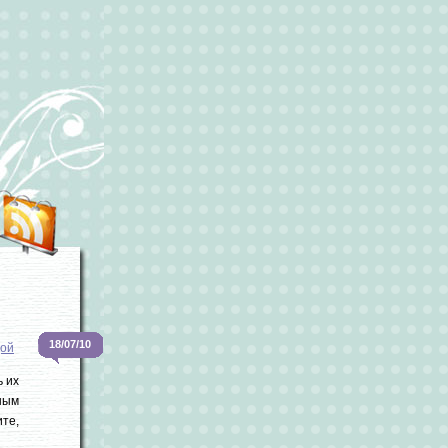
18/07/10
дой
ь их
ным
ите,