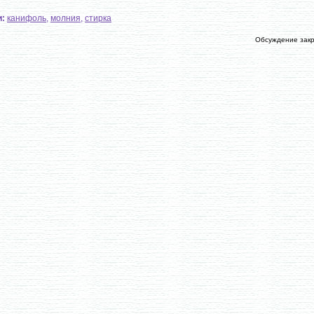
и:
канифоль
,
молния
,
стирка
Обсуждение зак