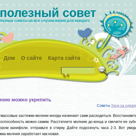
 полезный совет
лезные советы на все случаи жизни для каждого
Дом
О сайте
Карта сайта
нию можно укрепить
Советы
Уход за одеж
массовые застежки-молнии иногда начинают сами расходиться. Восстановит
оспособность можно самим. Расстегните молнию до конца и смочите ее зуб
ором канифоли, отправьте в стирку. Дайте подсохнуть часа 2-3. Вот увид
жка-молния заработает как новая.