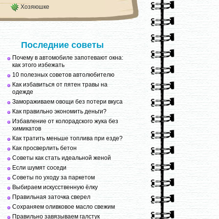
Хозяюшке
Последние советы
Почему в автомобиле запотевают окна:
как этого избежать
10 полезных советов автолюбителю
Как избавиться от пятен травы на
одежде
Замораживаем овощи без потери вкуса
Как правильно экономить деньги?
Избавление от колорадского жука без
химикатов
Как тратить меньше топлива при езде?
Как просверлить бетон
Советы как стать идеальной женой
Если шумят соседи
Советы по уходу за паркетом
Выбираем искусственную ёлку
Правильная заточка сверел
Сохраняем оливковое масло свежим
Правильно завязываем галстук