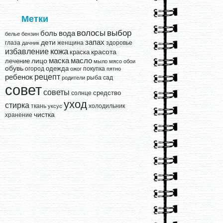
Метки
выбор
волосы
вода
боль
белье
бензин
запах
дети
глаза
женщина
здоровье
дачник
кожа
избавление
краска
красота
лицо
маска
масло
лечение
мыло
мясо
обои
обувь
одежда
огород
покупка
ожог
пятно
рецепт
ребенок
рыба
сад
родители
совет
советы
средство
солнце
уход
стирка
ткань
холодильник
уксус
чистка
хранение