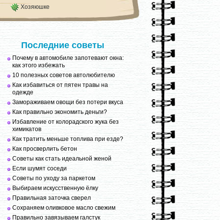
Хозяюшке
Последние советы
Почему в автомобиле запотевают окна:
как этого избежать
10 полезных советов автолюбителю
Как избавиться от пятен травы на
одежде
Замораживаем овощи без потери вкуса
Как правильно экономить деньги?
Избавление от колорадского жука без
химикатов
Как тратить меньше топлива при езде?
Как просверлить бетон
Советы как стать идеальной женой
Если шумят соседи
Советы по уходу за паркетом
Выбираем искусственную ёлку
Правильная заточка сверел
Сохраняем оливковое масло свежим
Правильно завязываем галстук