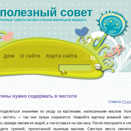
 полезный совет
лезные советы на все случаи жизни для каждого
Дом
О сайте
Карта сайта
тины нужно содержать в чистоте
Советы
Разн
 поделиться знаниями по уходу за картинами, написанными маслом. Хол
о чистить — так они лучше сохранятся. Накройте картину влажной свет
ю, прежде смочив ее водой, и так оставьте на три часа. После просушите и сл
едите тряпкой, пропитанной льняным маслом. Светлые места смочит