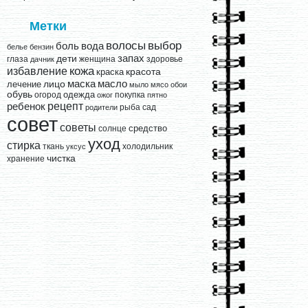
Метки
выбор
волосы
вода
боль
белье
бензин
запах
дети
глаза
женщина
здоровье
дачник
кожа
избавление
краска
красота
лицо
маска
масло
лечение
мыло
мясо
обои
обувь
одежда
огород
покупка
ожог
пятно
рецепт
ребенок
рыба
сад
родители
совет
советы
средство
солнце
уход
стирка
ткань
холодильник
уксус
чистка
хранение