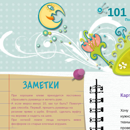
101
По
Кар
При хорошем клеве приходится постоянно
сбрасывать рукавицы и мочить руки.
А если мороз минус 10, как тут быть? Помогут
два способа. Первый, пришить рукавицы на
Хочу
резинке прямо к шубе. Второй, сделать муфту
на веревке и надеть на шею.
нужн
При ночной ловле леща натереть кивок
ткань
фосфором со старых елочных игрушек.
пров
Осветить кивок фонариком на короткое время,