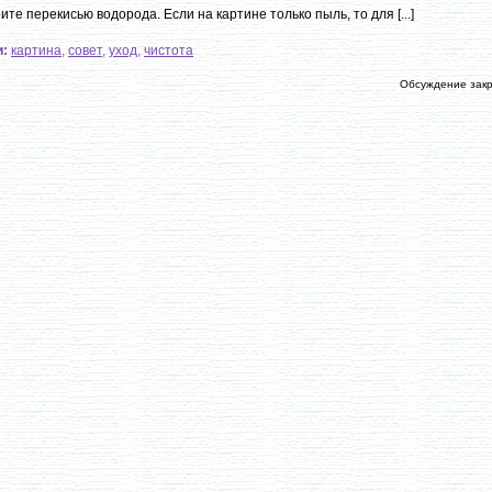
ите перекисью водорода. Если на картине только пыль, то для [...]
и:
картина
,
совет
,
уход
,
чистота
Обсуждение зак