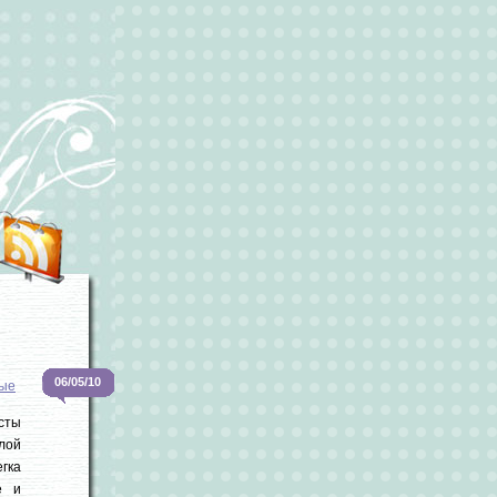
06/05/10
ые
сты
лой
егка
е и