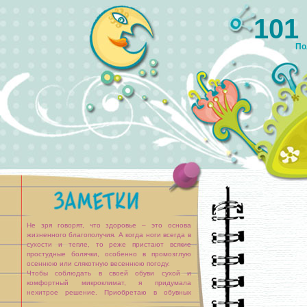
101
По
Не зря говорят, что здоровье – это основа
жизненного благополучия. А когда ноги всегда в
сухости и тепле, то реже пристают всякие
простудные болячки, особенно в промозглую
осеннюю или слякотную весеннюю погоду.
Чтобы соблюдать в своей обуви сухой и
комфортный микроклимат, я придумала
нехитрое решение. Приобретаю в обувных
магазинах два-три комплекта запасных