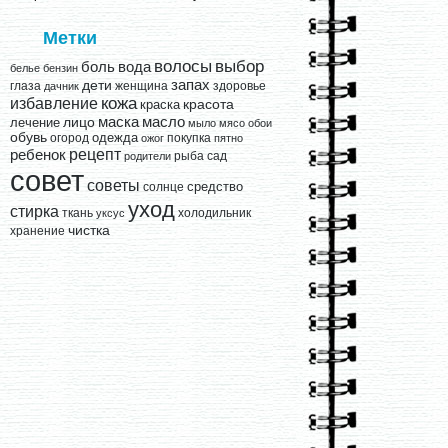
Метки
выбор
волосы
вода
боль
белье
бензин
запах
дети
глаза
женщина
здоровье
дачник
кожа
избавление
краска
красота
лицо
маска
масло
лечение
мыло
мясо
обои
обувь
одежда
огород
покупка
ожог
пятно
рецепт
ребенок
рыба
сад
родители
совет
советы
средство
солнце
уход
стирка
ткань
холодильник
уксус
чистка
хранение