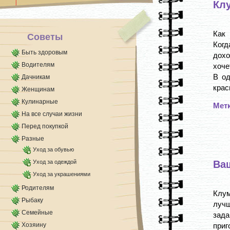
Кл
утеплённых стелек и беру [...]
Как
Советы
Ког
Быть здоровым
дохо
Водителям
хоче
В од
Дачникам
крас
Женщинам
Кулинарные
Мет
На все случаи жизни
Перед покупкой
Разные
Уход за обувью
Уход за одеждой
Ва
Уход за украшениями
Родителям
Клум
Рыбаку
лучш
Семейные
зад
Хозяину
приг