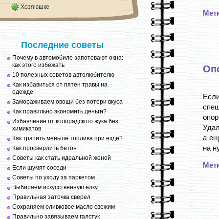
Хозяюшке
Мет
Последние советы
Почему в автомобиле запотевают окна:
как этого избежать
Опо
10 полезных советов автолюбителю
Как избавиться от пятен травы на
одежде
Если
Замораживаем овощи без потери вкуса
спеш
Как правильно экономить деньги?
опор
Избавление от колорадского жука без
Удал
химикатов
а ещ
Как тратить меньше топлива при езде?
на н
Как просверлить бетон
Советы как стать идеальной женой
Мет
Если шумят соседи
Советы по уходу за паркетом
Выбираем искусственную ёлку
Правильная заточка сверел
Сохраняем оливковое масло свежим
Правильно завязываем галстук