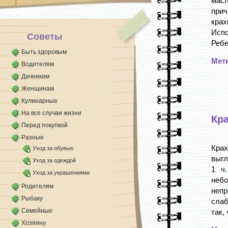
масл
Повышенное потоотделение можно снять с
при
помощью отваров и настоев. Для этого [...]
крах
Исп
Советы
Ребе
Быть здоровым
Мет
Водителям
Дачникам
Женщинам
Кулинарные
На все случаи жизни
Кр
Перед покупкой
Разные
Крах
Уход за обувью
выгл
Уход за одеждой
1 ч
Уход за украшениями
небо
Родителям
неп
Рыбаку
слаб
Семейные
так, 
Хозяину