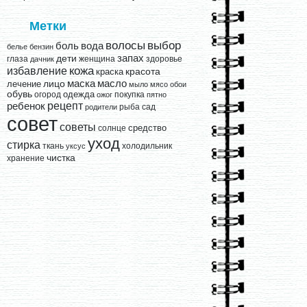
Метки
выбор
волосы
вода
боль
белье
бензин
запах
дети
глаза
женщина
здоровье
дачник
кожа
избавление
краска
красота
лицо
маска
масло
лечение
мыло
мясо
обои
обувь
одежда
огород
покупка
ожог
пятно
рецепт
ребенок
рыба
сад
родители
совет
советы
средство
солнце
уход
стирка
ткань
холодильник
уксус
чистка
хранение