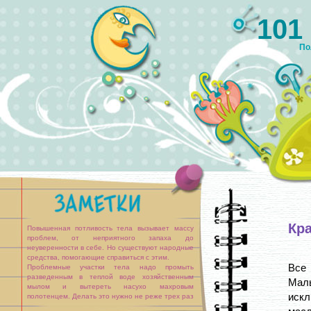
101
По
Кр
Повышенная потливость тела вызывает массу
проблем, от неприятного запаха до
неуверенности в себе. Но существуют народные
средства, помогающие справиться с этим.
Все
Проблемные участки тела надо промыть
разведенным в теплой воде хозяйственным
Малы
мылом и вытереть насухо махровым
иск
полотенцем. Делать это нужно не реже трех раз
в день.