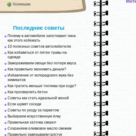
Мет
Хозяюшке
Последние советы
Почему в автомобиле запотевают окна:
как этого избежать
10 полезных советов автолюбителю
Как избавиться от пятен травы на
одежде
Замораживаем овощи без потери вкуса
Как правильно экономить деньги?
Избавление от колорадского жука без
химикатов
Как тратить меньше топлива при езде?
Как просверлить бетон
Советы как стать идеальной женой
Если шумят соседи
Советы по уходу за паркетом
Выбираем искусственную ёлку
Правильная заточка сверел
Сохраняем оливковое масло свежим
Правильно завязываем галстук