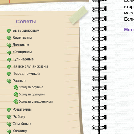
Если
[...]
втор
масл
Если
Советы
Мет
Быть здоровым
Водителям
Дачникам
Женщинам
Кулинарные
На все случаи жизни
Перед покупкой
Разные
Уход за обувью
Уход за одеждой
Уход за украшениями
Родителям
Рыбаку
Семейные
Хозяину