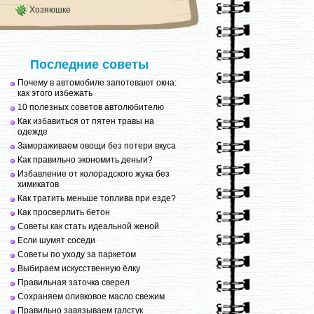
Хозяюшке
Последние советы
Почему в автомобиле запотевают окна:
как этого избежать
10 полезных советов автолюбителю
Как избавиться от пятен травы на
одежде
Замораживаем овощи без потери вкуса
Как правильно экономить деньги?
Избавление от колорадского жука без
химикатов
Как тратить меньше топлива при езде?
Как просверлить бетон
Советы как стать идеальной женой
Если шумят соседи
Советы по уходу за паркетом
Выбираем искусственную ёлку
Правильная заточка сверел
Сохраняем оливковое масло свежим
Правильно завязываем галстук