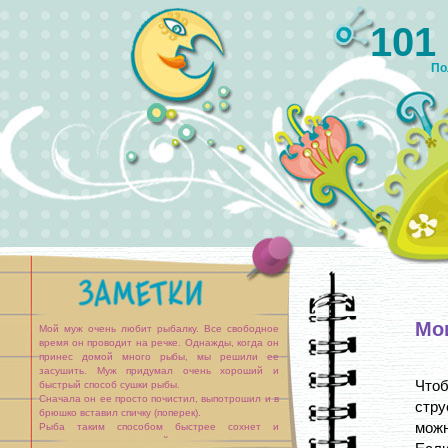
101
По
Мо
Мой муж очень любит рыбалку. Все свободное
время он проводит на речке. Однажды, когда он
принес домой много рыбы, мы решили ее
засушить. Муж придумал очень хороший и
Чтоб
быстрый способ сушки рыбы.
Сначала он ее просто почистил, выпотрошил и в
стру
брюшко вставил спичку (поперек).
можн
Рыба таким способом быстрее сохнет и
получается очень вкусной, если перед тем как