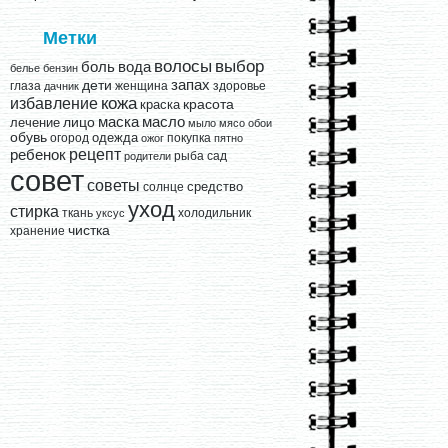
Метки
выбор
волосы
вода
боль
белье
бензин
запах
дети
глаза
женщина
здоровье
дачник
кожа
избавление
краска
красота
лицо
маска
масло
лечение
мыло
мясо
обои
обувь
одежда
огород
покупка
ожог
пятно
рецепт
ребенок
рыба
сад
родители
совет
советы
средство
солнце
уход
стирка
ткань
холодильник
уксус
чистка
хранение