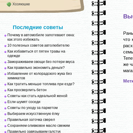
Хозяюшке
Вы
Последние советы
Рань
Почему в автомобиле запотевают окна:
что 
как этого избежать
расх
10 полезных советов автолюбителю
Как избавиться от пятен травы на
семь
одежде
Тепе
Замораживаем овощи без потери вкуса
же ч
Как правильно экономить деньги?
мага
Избавление от колорадского жука без
химикатов
Мет
Как тратить меньше топлива при езде?
Как просверлить бетон
Советы как стать идеальной женой
Если шумят соседи
Советы по уходу за паркетом
Выбираем искусственную ёлку
Правильная заточка сверел
Сохраняем оливковое масло свежим
Правильно завязываем галстук