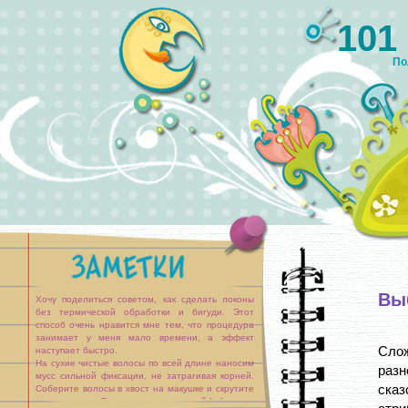
101
По
Вы
Хочу поделиться советом, как сделать локоны
без термической обработки и бигуди. Этот
способ очень нравится мне тем, что процедура
занимает у меня мало времени, а эффект
Сло
наступает быстро.
На сухие чистые волосы по всей длине наносим
раз
мусс сильной фиксации, не затрагивая корней.
сказ
Соберите волосы в хвост на макушке и скрутите
его в спираль. Теперь этот скрученный [...]