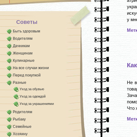
атр
укра
иску
у мно
Советы
Мет
Быть здоровым
Водителям
Дачникам
Женщинам
Кулинарные
Ка
На все случаи жизни
Перед покупкой
Не в
Разные
това
Уход за обувью
Зач
Уход за одеждой
помо
Уход за украшениями
Что 
Родителям
Мет
Рыбаку
Семейные
Хозяину