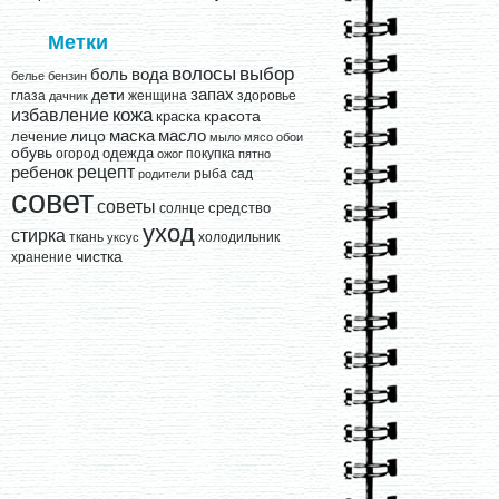
Метки
выбор
волосы
вода
боль
белье
бензин
запах
дети
глаза
женщина
здоровье
дачник
кожа
избавление
краска
красота
лицо
маска
масло
лечение
мыло
мясо
обои
обувь
одежда
огород
покупка
ожог
пятно
рецепт
ребенок
рыба
сад
родители
совет
советы
средство
солнце
уход
стирка
ткань
холодильник
уксус
чистка
хранение