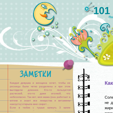
101
По
Как
Каждая девушка и женщина хочет, чтобы ее
ресницы были четко разделены и при этом
выглядели длиннее. Кто-то пользуется
расческой, кто-то даже иголкой, что
Соле
небезопасно. Так вот, моя мама (она работает в
аптеке и знает все лекарства и витамины
не д
наизусть) открыла мне секрет…
жирн
Если в тюбик с тушью капнуть 3 капли
“сульфации-натрия”, то ресницы будут четко