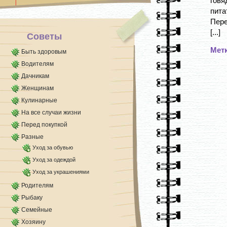
говя
разделены [...]
пита
Пере
[...]
Советы
Мет
Быть здоровым
Водителям
Дачникам
Женщинам
Кулинарные
На все случаи жизни
Перед покупкой
Разные
Уход за обувью
Уход за одеждой
Уход за украшениями
Родителям
Рыбаку
Семейные
Хозяину