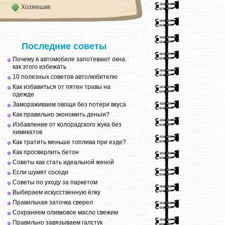
Хозяюшке
Последние советы
Почему в автомобиле запотевают окна:
как этого избежать
10 полезных советов автолюбителю
Как избавиться от пятен травы на
одежде
Замораживаем овощи без потери вкуса
Как правильно экономить деньги?
Избавление от колорадского жука без
химикатов
Как тратить меньше топлива при езде?
Как просверлить бетон
Советы как стать идеальной женой
Если шумят соседи
Советы по уходу за паркетом
Выбираем искусственную ёлку
Правильная заточка сверел
Сохраняем оливковое масло свежим
Правильно завязываем галстук