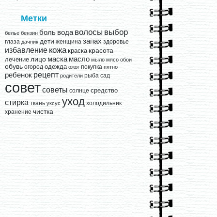
Метки
выбор
волосы
вода
боль
белье
бензин
запах
дети
глаза
женщина
здоровье
дачник
кожа
избавление
краска
красота
лицо
маска
масло
лечение
мыло
мясо
обои
обувь
одежда
огород
покупка
ожог
пятно
рецепт
ребенок
рыба
сад
родители
совет
советы
средство
солнце
уход
стирка
ткань
холодильник
уксус
чистка
хранение