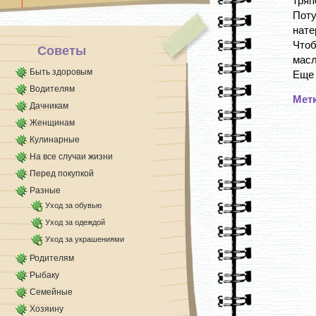
тряп
Поту
нате
Чтоб
Советы
масл
Быть здоровым
Еще 
Водителям
Мет
Дачникам
Женщинам
Кулинарные
На все случаи жизни
Перед покупкой
Разные
Уход за обувью
Уход за одеждой
Уход за украшениями
Родителям
Рыбаку
Семейные
Хозяину