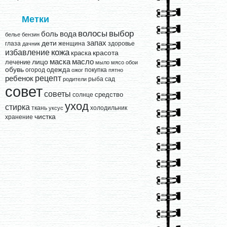
Метки
выбор
волосы
вода
боль
белье
бензин
запах
дети
глаза
женщина
здоровье
дачник
кожа
избавление
краска
красота
лицо
маска
масло
лечение
мыло
мясо
обои
обувь
одежда
огород
покупка
ожог
пятно
рецепт
ребенок
рыба
сад
родители
совет
советы
средство
солнце
уход
стирка
ткань
холодильник
уксус
чистка
хранение