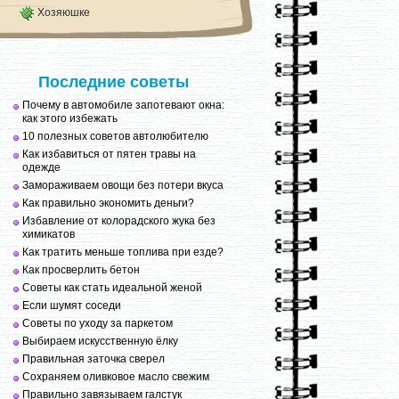
Хозяюшке
Последние советы
Почему в автомобиле запотевают окна:
как этого избежать
10 полезных советов автолюбителю
Как избавиться от пятен травы на
одежде
Замораживаем овощи без потери вкуса
Как правильно экономить деньги?
Избавление от колорадского жука без
химикатов
Как тратить меньше топлива при езде?
Как просверлить бетон
Советы как стать идеальной женой
Если шумят соседи
Советы по уходу за паркетом
Выбираем искусственную ёлку
Правильная заточка сверел
Сохраняем оливковое масло свежим
Правильно завязываем галстук