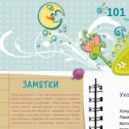
101
По
Ух
Хочу рассказать о том, как правильно установить
ванну. Сначала надо собрать опору из кирпича:
так ванна будет устойчивее. Очень важно, чтобы
ванна имела легкий наклон в сторону слива.
Хоч
Такое положение обеспечит хороший и быстрый
сток воды, а на дне не будет скапливаться вода.
Лаки
Для чугунных изделий это необязательно, а вот
выс
металлические и акриловые лучше утеплить.
Делается [...]