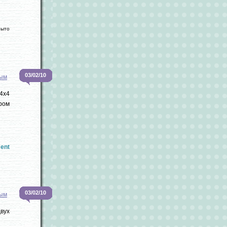
рыто
03/02/10
вым
(4х4
тром
ent
03/02/10
вым
вух