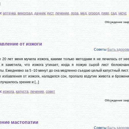
]
и:
аптечка
,
виноград
,
дачник
,
куст
,
лечение
,
лоза
,
мед
,
огород
,
пиво
,
сад
,
уксус
Обсуждение зак
авление от изжоги
Советы
Быть здоро
 20 лет меня мучила изжога, какими только методами я не лечилась от не
г я заметила, что изжога утихает, когда я пожую сырой лист белокочан
ты. Ежедневно за 5 -10 минут до сна медленно съедаю целый капустный лист.
 избавления от изжоги, наладился сон, пропало вздутие живота и брожени
улучшилось зрение и [...]
и:
изжога
,
капуста
,
лечение
,
совет
Обсуждение зак
ение мастопатии
Советы
Быть здоро