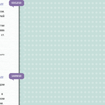
03/12/10
вым
том.
олей
тки
ава
 ст.
рыто
14/09/10
вым
дом
ь в
ром
ом.