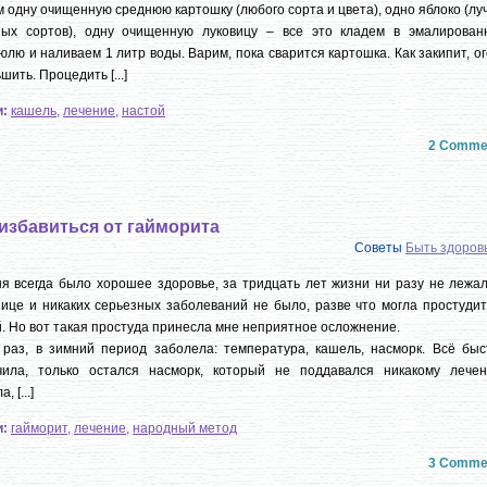
 одну очищенную среднюю картошку (любого сорта и цвета), одно яблоко (л
ных сортов), одну очищенную луковицу – все это кладем в эмалирован
юлю и наливаем 1 литр воды. Варим, пока сварится картошка. Как закипит, о
шить. Процедить [...]
и:
кашель
,
лечение
,
настой
2 Comme
 избавиться от гайморита
Советы
Быть здоро
я всегда было хорошее здоровье, за тридцать лет жизни ни разу не лежал
ице и никаких серьезных заболеваний не было, разве что могла простудит
. Но вот такая простуда принесла мне неприятное осложнение.
раз, в зимний период заболела: температура, кашель, насморк. Всё быс
чила, только остался насморк, который не поддавался никакому лечен
, [...]
и:
гайморит
,
лечение
,
народный метод
3 Comme