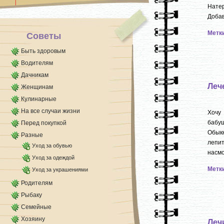
Натер
Добав
Метк
Советы
Быть здоровым
Водителям
Дачникам
Леч
Женщинам
Кулинарные
На все случаи жизни
Хочу
бабуш
Перед покупкой
Обык
Разные
лепит
Уход за обувью
насмо
Уход за одеждой
Метк
Уход за украшениями
Родителям
Рыбаку
Семейные
Хозяину
Леч