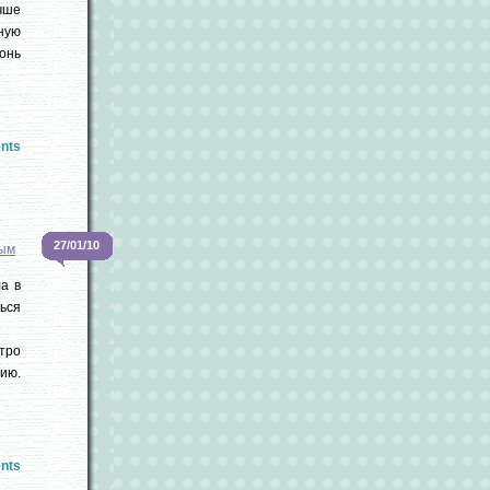
учше
ную
гонь
nts
27/01/10
вым
а в
ься
тро
ию.
nts