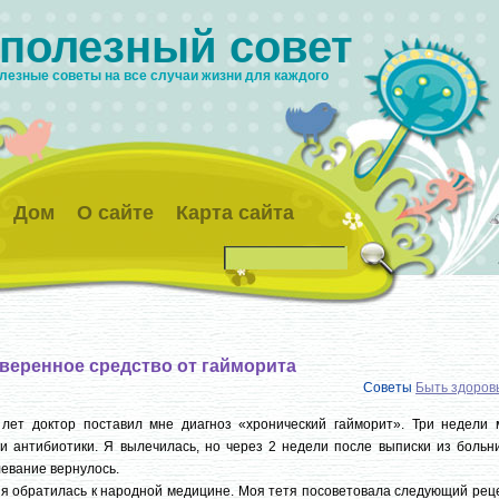
 полезный совет
лезные советы на все случаи жизни для каждого
Дом
О сайте
Карта сайта
веренное средство от гайморита
Советы
Быть здоро
 лет доктор поставил мне диагноз «хронический гайморит». Три недели 
и антибиотики. Я вылечилась, но через 2 недели после выписки из больн
евание вернулось.
 я обратилась к народной медицине. Моя тетя посоветовала следующий рец