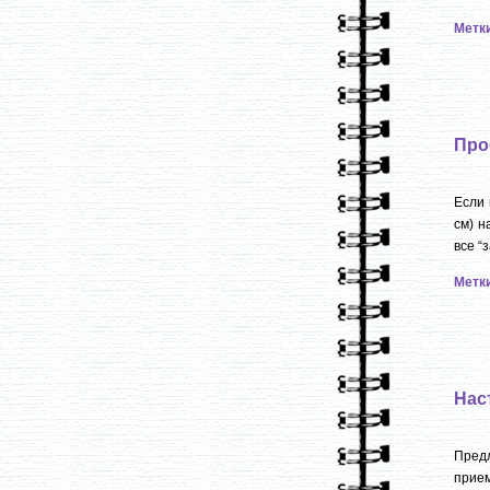
Метк
Про
Если 
см) н
все “
Метк
Нас
Пред
прием