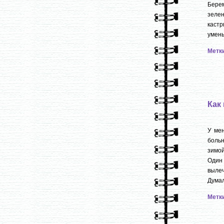
Берем
зеле
кастр
умень
Метк
Как
У мен
больн
зимой
Один 
выле
Думала
Метк