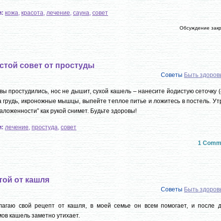
и:
кожа
,
красота
,
лечение
,
сауна
,
совет
Обсуждение зак
стой совет от простуды
Советы
Быть здоро
вы простудились, нос не дышит, сухой кашель – нанесите йодистую сеточку 
а грудь, икроножные мышцы, выпейте теплое питье и ложитесь в постель. У
заложенности” как рукой снимет. Будьте здоровы!
и:
лечение
,
простуда
,
совет
1 Comm
той от кашля
Советы
Быть здоро
лагаю свой рецепт от кашля, в моей семье он всем помогает, и после д
ов кашель заметно утихает.