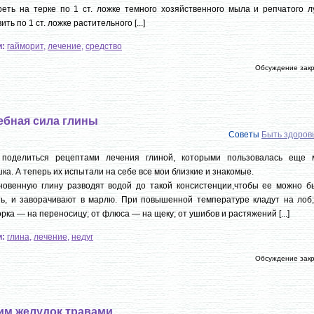
еть на терке по 1 ст. ложке темного хозяйственного мыла и репчатого лу
ить по 1 ст. ложке растительного [...]
и:
гайморит
,
лечение
,
средство
Обсуждение зак
ебная сила глины
Советы
Быть здоро
 поделиться рецептами лечения глиной, которыми пользовалась еще 
ка. А теперь их испытали на себе все мои близкие и знакомые.
новенную глину разводят водой до такой консистенции,чтобы ее можно б
ь, и заворачивают в марлю. При повышенной температуре кладут на лоб;
рка — на переносицу; от флюса — на щеку; от ушибов и растяжений [...]
и:
глина
,
лечение
,
недуг
Обсуждение зак
им желудок травами