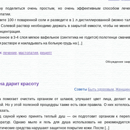
чу поделиться очень простым, но очень эффективным способом лече
патии.
ите 100 г поваренной соли и разведите в 1 л дистиллированной (можно та
 Солевой раствор необходимо держать в закрытой емкости, чтобы не менял
онцентрация.
нное в 3-4 слоя мягкое вафельное (синтетика не годится) полотенце смачи
м растворе и накладывать на больную грудь на [...]
и:
лечение
,
мастопатия
,
рецепт
Обсуждение зак
на дарит красоту
Советы
Быть здоровым
,
Женщин
а помогает очистить организм от шлаков, улучшает цвет лица, делает к
ой. Но у этой полезной процедуры также есть свои правила. О них хотелос
азать.
д сауной нужно принять теплый душ — он подготовит организм к переп
ератур. Однако мыло и гель для душа использовать не рекомендуетс
тические средства нарушают защитное покрытие кожи. После [...]