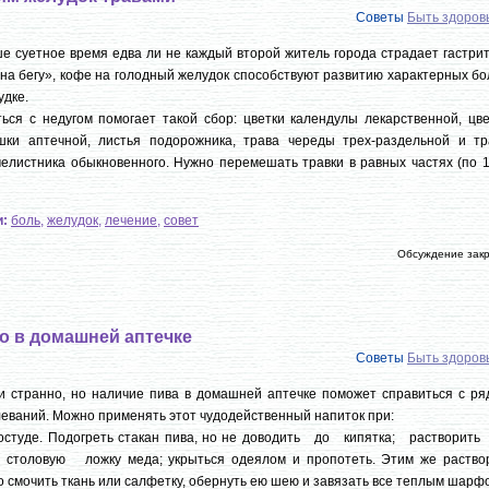
Советы
Быть здоро
е суетное время едва ли не каждый второй житель города страдает гастри
на бегу», кофе на голодный желудок способствуют развитию характерных б
удке.
ься с недугом помогает такой сбор: цветки календулы лекарственной, цве
шки аптечной, листья подорожника, трава череды трех-раздельной и тр
елистника обыкновенного. Нужно перемешать травки в равных частях (по 1
и:
боль
,
желудок
,
лечение
,
совет
Обсуждение зак
о в домашней аптечке
Советы
Быть здоро
и странно, но наличие пива в домашней аптечке поможет справиться с ря
еваний. Можно применять этот чудодейственный напиток при:
ростуде. Подогреть стакан пива, но не доводить до кипятка; растворит
столовую ложку меда; укрыться одеялом и пропотеть. Этим же раство
 смочить ткань или салфетку, обернуть ею шею и завязать все теплым шарф