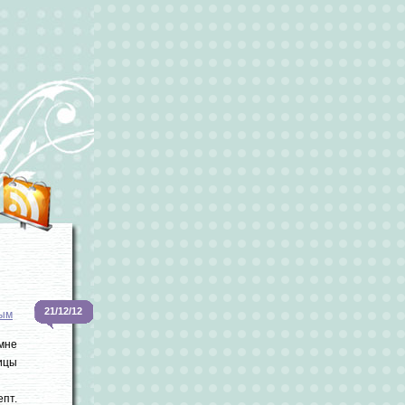
21/12/12
вым
мне
ицы
епт.