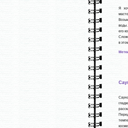
Я хо
масто
Возьм
воды.
его к
Сложе
в это
Метк
Сау
Саун
гладк
расск
Пере
темп
косме