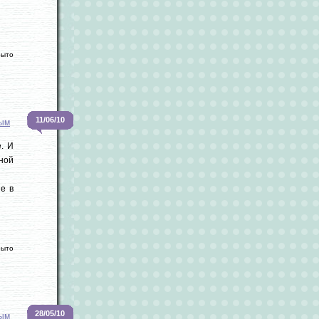
рыто
11/06/10
вым
е. И
ной
е в
рыто
28/05/10
вым