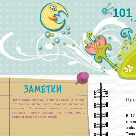
101
По
Про
Часто крашу волосы. И что бы кожа на голове
оставалась чистой после покраски, использую
вазелин. Окрашиваю волосы в домашних
условиях, наношу вазелин на линию роста
В 17
волос, и кожа остается чистой.
колол
забол
Тогда