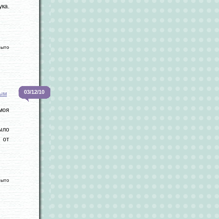
ка.
рыто
03/12/10
вым
моя
ыло
 от
рыто