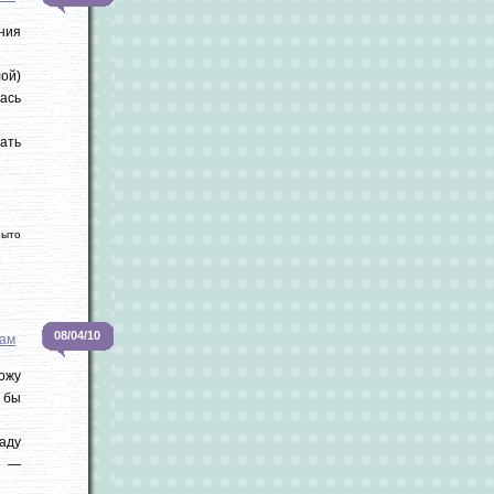
ния
лой)
ась
вать
рыто
08/04/10
ам
ожу
ь бы
аду
я —