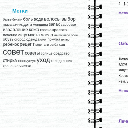
2. [...
Метки
Метк
выбор
волосы
вода
боль
белье
бензин
запах
дети
глаза
женщина
здоровье
дачник
кожа
избавление
краска
красота
лицо
маска
масло
лечение
мыло
мясо
обои
обувь
одежда
огород
покупка
ожог
пятно
Озб
рецепт
ребенок
рыба
сад
родители
совет
советы
средство
солнце
уход
Более
стирка
ткань
холодильник
уксус
вдру
чистка
хранение
капус
Кроме
нем, 
Метк
Леч