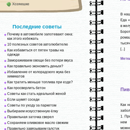
Хозяюшке
В наш
Еда «
Последние советы
в жел
Борот
Почему в автомобиле запотевают окна:
рома
как этого избежать
тысяч
10 полезных советов автолюбителю
[...]
Как избавиться от пятен травы на
одежде
Метк
Замораживаем овощи без потери вкуса
Как правильно экономить деньги?
Избавление от колорадского жука без
химикатов
Как тратить меньше топлива при езде?
Как просверлить бетон
Пив
Советы как стать идеальной женой
Если шумят соседи
Как н
Советы по уходу за паркетом
забол
Выбираем искусственную ёлку
1. П
Правильная заточка сверел
нем 
Сохраняем оливковое масло свежим
можно
Правильно завязываем галстук