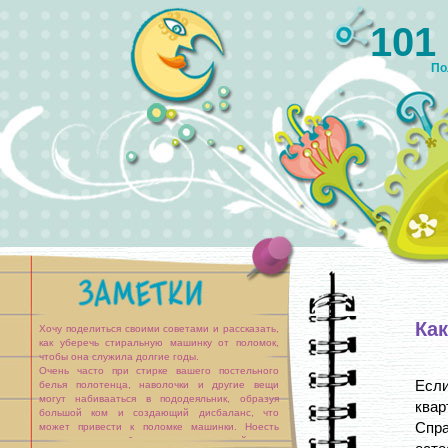
101
По
Как
Хочу поделиться своими советами и рассказать,
как уберечь стиральную машинку от поломок,
чтобы она служила долгие годы.
Очень часто при стирке вашего постельного
Если
белья полотенца, наволочки и другие вещи
могут набивааться в пододеяльник, образуя
ква
большой ком и создающий дисбаланс, что
Спр
может привести к поломке машинки. Ноесть
совет как этого избежать — просто зашейте или