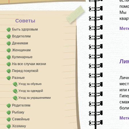
ест
застегните (если [...]
помо
Мы 
квар
Советы
Мет
Быть здоровым
Водителям
Дачникам
Женщинам
Кулинарные
Ли
На все случаи жизни
Перед покупкой
Личн
Разные
мест
Уход за обувью
или 
Уход за одеждой
Гип
Уход за украшениями
смаж
Родителям
боли
Рыбаку
Мет
Семейные
Хозяину