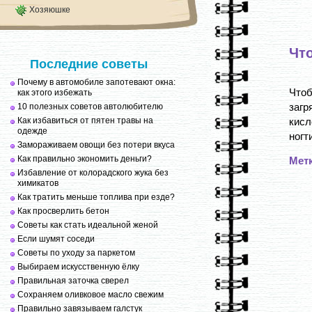
Хозяюшке
Чт
Последние советы
Почему в автомобиле запотевают окна:
Чтоб
как этого избежать
загр
10 полезных советов автолюбителю
Как избавиться от пятен травы на
кисл
одежде
ногт
Замораживаем овощи без потери вкуса
Как правильно экономить деньги?
Мет
Избавление от колорадского жука без
химикатов
Как тратить меньше топлива при езде?
Как просверлить бетон
Советы как стать идеальной женой
Если шумят соседи
Советы по уходу за паркетом
Выбираем искусственную ёлку
Правильная заточка сверел
Сохраняем оливковое масло свежим
Правильно завязываем галстук