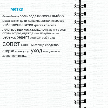
Метки
выбор
волосы
вода
боль
белье
бензин
запах
дети
глаза
женщина
здоровье
дачник
кожа
избавление
краска
красота
лицо
маска
масло
лечение
мыло
мясо
обои
обувь
одежда
огород
покупка
ожог
пятно
рецепт
ребенок
рыба
сад
родители
совет
советы
средство
солнце
уход
стирка
ткань
холодильник
уксус
чистка
хранение