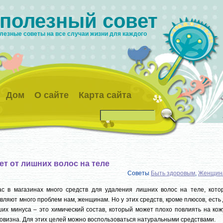
 полезный совет
лезные советы на все случаи жизни для каждого
Дом
О сайте
Карта сайта
ет от лишних волос на теле
Советы
Быть здоровым
,
Женщин
ас в магазинах много средств для удаления лишних волос на теле, кото
вляют много проблем нам, женщинам. Но у этих средств, кроме плюсов, есть
их минуса – это химический состав, который может плохо повлиять на кож
овизна. Для этих целей можно воспользоваться натуральными средствами.