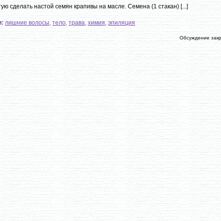
ую сделать настой семян крапивы на масле. Семена (1 стакан) [...]
и:
лишние волосы
,
тело
,
трава
,
химия
,
эпиляция
Обсуждение зак