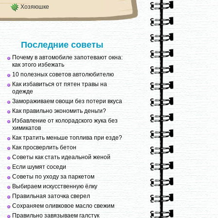
Хозяюшке
Последние советы
Почему в автомобиле запотевают окна:
как этого избежать
10 полезных советов автолюбителю
Как избавиться от пятен травы на
одежде
Замораживаем овощи без потери вкуса
Как правильно экономить деньги?
Избавление от колорадского жука без
химикатов
Как тратить меньше топлива при езде?
Как просверлить бетон
Советы как стать идеальной женой
Если шумят соседи
Советы по уходу за паркетом
Выбираем искусственную ёлку
Правильная заточка сверел
Сохраняем оливковое масло свежим
Правильно завязываем галстук