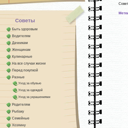
смесью гусиного жира и касторового масла в
Совет
равных частях. Можно перед выходом нанести
на [...]
Метк
Советы
Быть здоровым
Водителям
Дачникам
Женщинам
Кулинарные
На все случаи жизни
Перед покупкой
Разные
Уход за обувью
Уход за одеждой
Уход за украшениями
Родителям
Рыбаку
Семейные
Хозяину