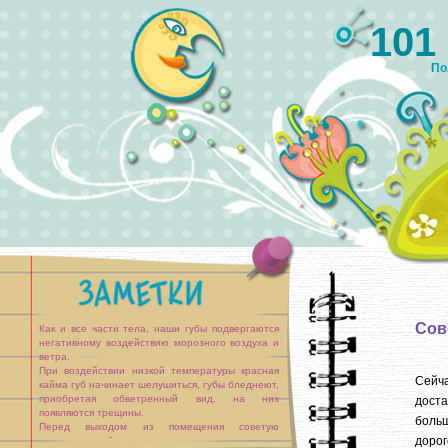
101
По
Сов
Как и все части тела, наши губы подвергаются
негативному воздействию морозного воздуха и
ветра.
При воздействии низкой температуры красная
Сейч
кайма губ начинает шелушиться, губы бледнеют,
приобретая обветренный вид, на них
доста
появляются трещины.
больш
Перед выходом из помещения советую
дорог
протереть губы лимонным соком и смазать