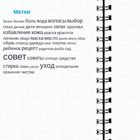
Метки
выбор
волосы
вода
боль
белье
бензин
запах
дети
глаза
женщина
здоровье
дачник
кожа
избавление
краска
красота
лицо
маска
масло
лечение
мыло
мясо
обои
обувь
одежда
огород
покупка
ожог
пятно
рецепт
ребенок
рыба
сад
родители
совет
советы
средство
солнце
уход
стирка
ткань
холодильник
уксус
чистка
хранение