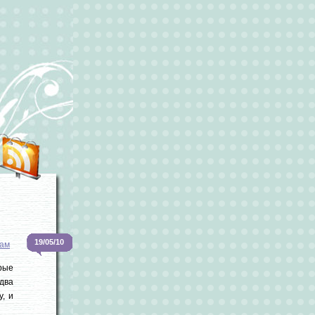
19/05/10
ам
рые
 два
у, и