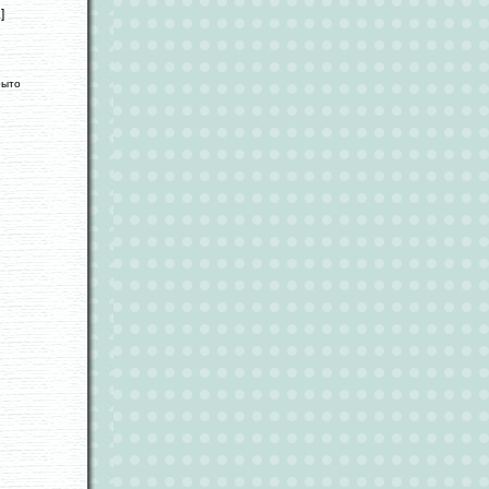
]
рыто