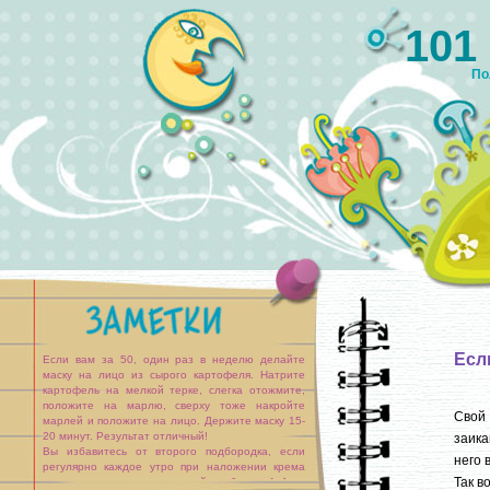
101
По
Есл
Если вам за 50, один раз в неделю делайте
маску на лицо из сырого картофеля. Натрите
картофель на мелкой терке, слегка отожмите,
положите на марлю, сверху тоже накройте
Свой 
марлей и положите на лицо. Держите маску 15-
20 минут. Результат отличный!
заика
Вы избавитесь от второго подбородка, если
него 
регулярно каждое утро при наложении крема
Так в
тыльными сторонами ладоней рук будете [...]