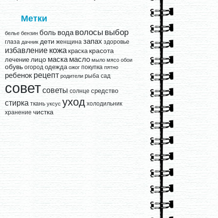
Метки
выбор
волосы
вода
боль
белье
бензин
запах
дети
глаза
женщина
здоровье
дачник
кожа
избавление
краска
красота
лицо
маска
масло
лечение
мыло
мясо
обои
обувь
одежда
огород
покупка
ожог
пятно
рецепт
ребенок
рыба
сад
родители
совет
советы
средство
солнце
уход
стирка
ткань
холодильник
уксус
чистка
хранение