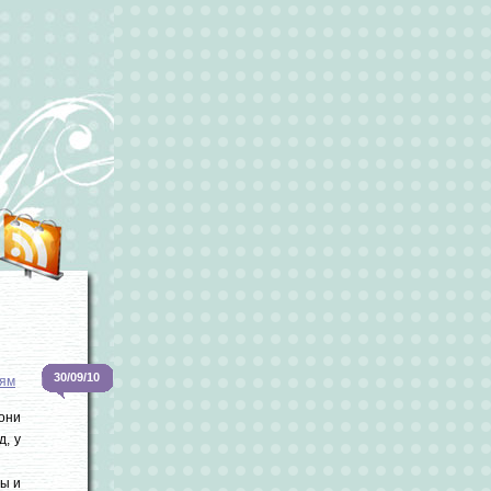
30/09/10
ям
они
д, у
ры и