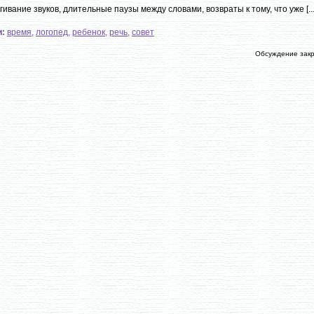
гивание звуков, длительные паузы между словами, возвраты к тому, что уже [...
и:
время
,
логопед
,
ребенок
,
речь
,
совет
Обсуждение зак