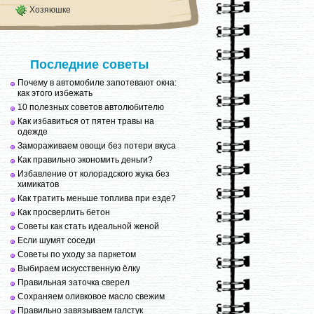
Хозяюшке
Последние советы
Почему в автомобиле запотевают окна:
как этого избежать
10 полезных советов автолюбителю
Как избавиться от пятен травы на
одежде
Замораживаем овощи без потери вкуса
Как правильно экономить деньги?
Избавление от колорадского жука без
химикатов
Как тратить меньше топлива при езде?
Как просверлить бетон
Советы как стать идеальной женой
Если шумят соседи
Советы по уходу за паркетом
Выбираем искусственную ёлку
Правильная заточка сверел
Сохраняем оливковое масло свежим
Правильно завязываем галстук