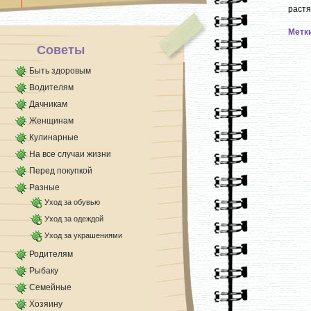
растя
Метк
Советы
Быть здоровым
Водителям
Дачникам
Женщинам
Кулинарные
На все случаи жизни
Перед покупкой
Разные
Уход за обувью
Уход за одеждой
Уход за украшениями
Родителям
Рыбаку
Семейные
Хозяину