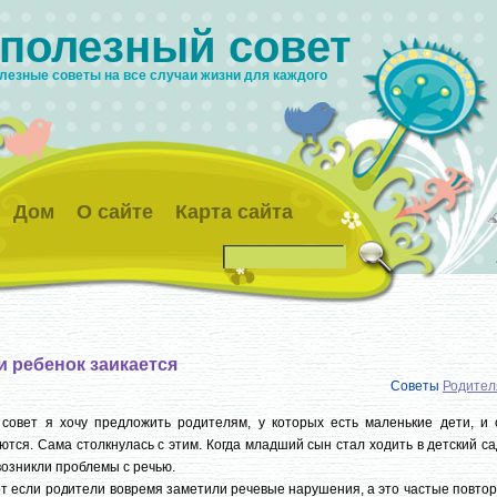
 полезный совет
лезные советы на все случаи жизни для каждого
Дом
О сайте
Карта сайта
и ребенок заикается
Советы
Родител
совет я хочу предложить родителям, у которых есть маленькие дети, и 
ются. Сама столкнулась с этим. Когда младший сын стал ходить в детский са
возникли проблемы с речью.
от если родители вовремя заметили речевые нарушения, а это частые повто