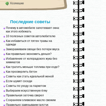
Хозяюшке
Последние советы
Почему в автомобиле запотевают окна:
как этого избежать
10 полезных советов автолюбителю
Как избавиться от пятен травы на
одежде
Замораживаем овощи без потери вкуса
Как правильно экономить деньги?
Избавление от колорадского жука без
химикатов
Как тратить меньше топлива при езде?
Как просверлить бетон
Советы как стать идеальной женой
Если шумят соседи
Советы по уходу за паркетом
Выбираем искусственную ёлку
Правильная заточка сверел
Сохраняем оливковое масло свежим
Правильно завязываем галстук