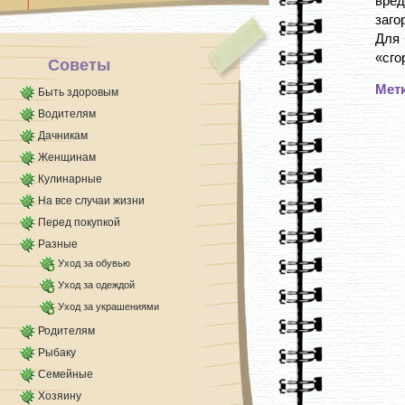
вред
делает волосы мягкими, способствует их [...]
заго
Для 
«сгор
Советы
Мет
Быть здоровым
Водителям
Дачникам
Женщинам
Кулинарные
На все случаи жизни
Перед покупкой
Разные
Уход за обувью
Уход за одеждой
Уход за украшениями
Родителям
Рыбаку
Семейные
Хозяину