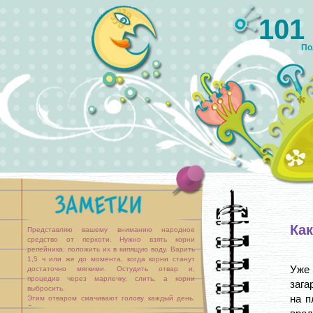
101
По
Как
Представляю вашему вниманию народное
средство от перхоти. Нужно взять корни
репейника, положить их в кипящую воду. Варить
1,5 ч или же до момента, когда корни станут
Уже
достаточно мягкими. Остудить отвар и,
процедив через марлечку, слить, а корни
зага
выбросить.
на п
Этим отваром смачивают голову каждый день.
Средство не только уничтожает перхоть, но и