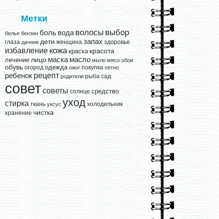
Метки
выбор
волосы
вода
боль
белье
бензин
запах
дети
глаза
женщина
здоровье
дачник
кожа
избавление
краска
красота
лицо
маска
масло
лечение
мыло
мясо
обои
обувь
одежда
огород
покупка
ожог
пятно
рецепт
ребенок
рыба
сад
родители
совет
советы
средство
солнце
уход
стирка
ткань
холодильник
уксус
чистка
хранение