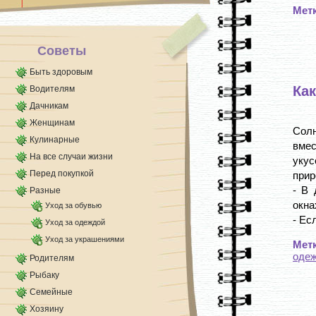
Мет
Советы
Быть здоровым
Как
Водителям
Дачникам
Женщинам
Солн
Кулинарные
вмес
На все случаи жизни
укус
Перед покупкой
прир
- В 
Разные
окна
Уход за обувью
- Ес
Уход за одеждой
Уход за украшениями
Мет
оде
Родителям
Рыбаку
Семейные
Хозяину