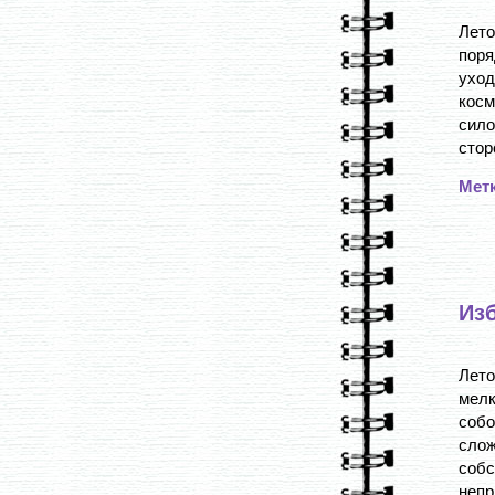
Лето
поря
уход
косм
сило
стор
Мет
Из
Лето
мелк
собо
сло
соб
непр