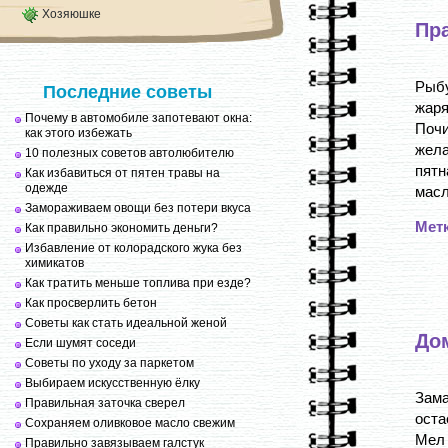
Хозяюшке
Пр
Рыб
Последние советы
жаря
Почему в автомобиле запотевают окна:
Поч
как этого избежать
жел
10 полезных советов автолюбителю
пятн
Как избавиться от пятен травы на
одежде
масл
Замораживаем овощи без потери вкуса
Мет
Как правильно экономить деньги?
Избавление от колорадского жука без
химикатов
Как тратить меньше топлива при езде?
Как просверлить бетон
Советы как стать идеальной женой
До
Если шумят соседи
Советы по уходу за паркетом
Выбираем искусственную ёлку
Зама
Правильная заточка сверел
оста
Сохраняем оливковое масло свежим
Мел
Правильно завязываем галстук