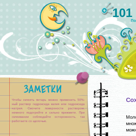
101
По
Со
Чтобы склеить янтарь можно применить 50%-
ный раствор гидроксида калия или гидроксида
натрия. Смочите поверхности раствором,
немного подогрейте и сильно прижмите. При
Мол
склеивании соблюдайте осторожность, так
работаете со щелочью.
множ
мож