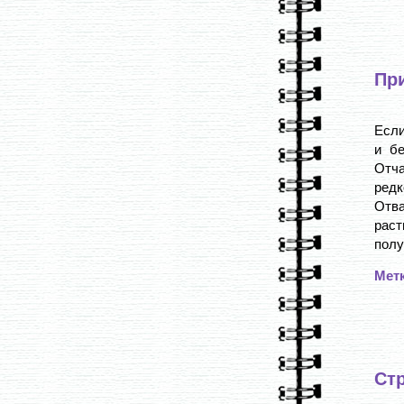
При
Если
и бе
Отча
редк
Отва
раст
полу
Мет
Ст