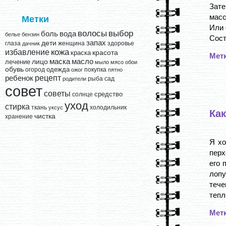
Зате
масс
Метки
Или 
выбор
волосы
вода
боль
белье
бензин
Сост
запах
дети
глаза
женщина
здоровье
дачник
кожа
избавление
краска
красота
Мет
лицо
маска
масло
лечение
мыло
мясо
обои
обувь
одежда
огород
покупка
ожог
пятно
рецепт
ребенок
рыба
сад
родители
совет
советы
средство
солнце
уход
стирка
ткань
холодильник
уксус
Как
чистка
хранение
Я хо
перх
его 
лопу
теч
тепло
Мет