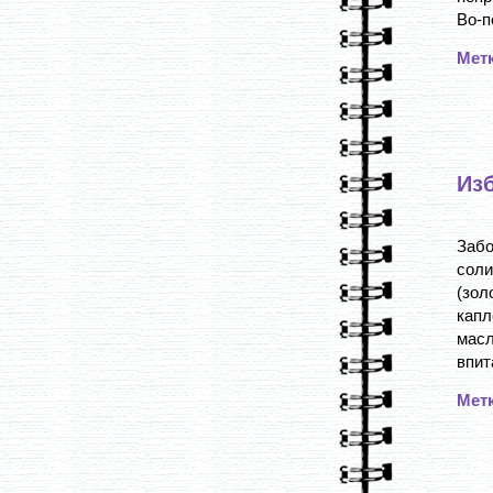
Во-п
Мет
Из
Забо
соли
(зол
кап
мас
впит
Мет