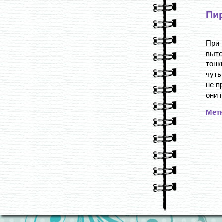
Пир
При 
выте
тонк
чуть
не п
они 
Мет