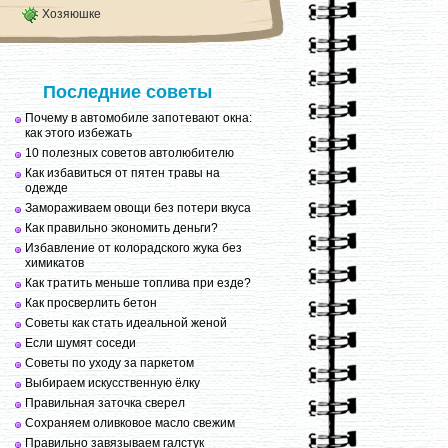
Хозяюшке
Последние советы
Почему в автомобиле запотевают окна:
как этого избежать
10 полезных советов автолюбителю
Как избавиться от пятен травы на
одежде
Замораживаем овощи без потери вкуса
Как правильно экономить деньги?
Избавление от колорадского жука без
химикатов
Как тратить меньше топлива при езде?
Как просверлить бетон
Советы как стать идеальной женой
Если шумят соседи
Советы по уходу за паркетом
Выбираем искусственную ёлку
Правильная заточка сверел
Сохраняем оливковое масло свежим
Правильно завязываем галстук