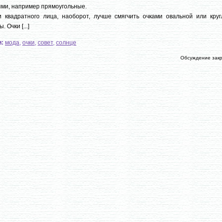
ми, например прямоугольные.
 квадратного лица, наоборот, лучше смягчить очками овальной или круг
 Очки [...]
и:
мода
,
очки
,
совет
,
солнце
Обсуждение зак