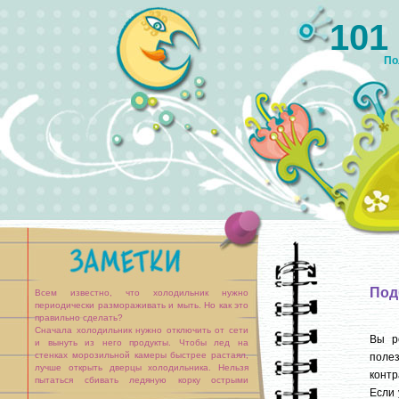
101
По
Под
Всем известно, что холодильник нужно
периодически размораживать и мыть. Но как это
правильно сделать?
Сначала холодильник нужно отключить от сети
Вы р
и вынуть из него продукты. Чтобы лед на
стенках морозильной камеры быстрее растаял,
поле
лучше открыть дверцы холодильника. Нельзя
контр
пытаться сбивать ледяную корку острыми
Если 
предметами — так можно повредить стенки