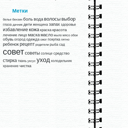
Метки
выбор
волосы
вода
боль
белье
бензин
запах
дети
глаза
женщина
здоровье
дачник
кожа
избавление
краска
красота
лицо
маска
масло
лечение
мыло
мясо
обои
обувь
одежда
огород
покупка
ожог
пятно
рецепт
ребенок
рыба
сад
родители
совет
советы
средство
солнце
уход
стирка
ткань
холодильник
уксус
чистка
хранение