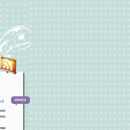
09/06/11
кой
ько
жны
ними