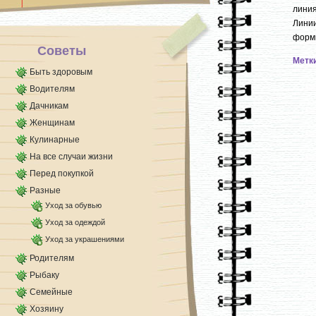
камеры. Тем временем можно мыть ящики и [...]
линия
Линии
формы.
Советы
Метк
Быть здоровым
Водителям
Дачникам
Женщинам
Кулинарные
На все случаи жизни
Перед покупкой
Разные
Уход за обувью
Уход за одеждой
Уход за украшениями
Родителям
Рыбаку
Семейные
Хозяину