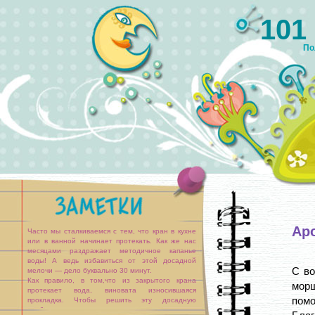
101
По
Ар
Часто мы сталкиваемся с тем, что кран в кухне
или в ванной начинает протекать. Как же нас
месяцами раздражает методичное капанье
воды! А ведь избавиться от этой досадной
С во
мелочи — дело буквально 30 минут.
Как правило, в том,что из закрытого крана
мор
протекает вода, виновата износившаяся
помо
прокладка. Чтобы решить эту досадную
проблему, достаточно просто заменить тонкую и