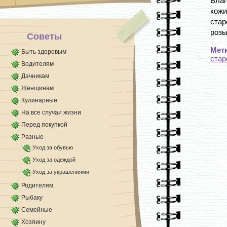
Бла
[...]
кожи
стар
розы
Советы
Мет
Быть здоровым
стар
Водителям
Дачникам
Женщинам
Кулинарные
На все случаи жизни
Перед покупкой
Разные
Уход за обувью
Уход за одеждой
Уход за украшениями
Родителям
Рыбаку
Семейные
Хозяину