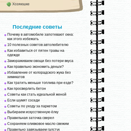
Хозяюшке
Последние советы
Почему в автомобиле запотевают окна:
как этого избежать
10 полезных советов автолюбителю
Как избавиться от пятен травы на
одежде
Замораживаем овощи без потери вкуса
Как правильно экономить деньги?
Избавление от колорадского жука без
химикатов
Как тратить меньше топлива при езде?
Как просверлить бетон
Советы как стать идеальной женой
Если шумят соседи
Советы по уходу за паркетом
Выбираем искусственную ёлку
Правильная заточка сверел
Сохраняем оливковое масло свежим
Правильно завязываем галстук