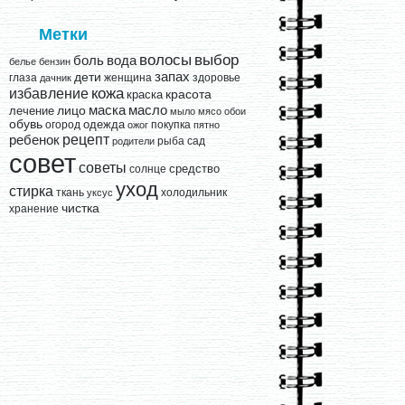
Метки
выбор
волосы
вода
боль
белье
бензин
запах
дети
глаза
женщина
здоровье
дачник
кожа
избавление
краска
красота
лицо
маска
масло
лечение
мыло
мясо
обои
обувь
одежда
огород
покупка
ожог
пятно
рецепт
ребенок
рыба
сад
родители
совет
советы
средство
солнце
уход
стирка
ткань
холодильник
уксус
чистка
хранение