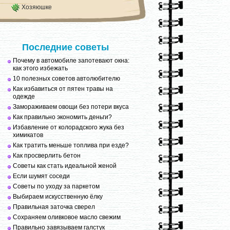
Хозяюшке
Последние советы
Почему в автомобиле запотевают окна:
как этого избежать
10 полезных советов автолюбителю
Как избавиться от пятен травы на
одежде
Замораживаем овощи без потери вкуса
Как правильно экономить деньги?
Избавление от колорадского жука без
химикатов
Как тратить меньше топлива при езде?
Как просверлить бетон
Советы как стать идеальной женой
Если шумят соседи
Советы по уходу за паркетом
Выбираем искусственную ёлку
Правильная заточка сверел
Сохраняем оливковое масло свежим
Правильно завязываем галстук