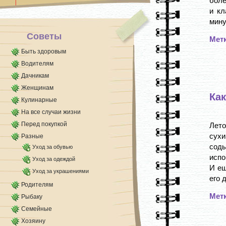
боле
магазинов — смотрю, [...]
и кл
мину
Советы
Мет
Быть здоровым
Водителям
Дачникам
Женщинам
Ка
Кулинарные
На все случаи жизни
Перед покупкой
Лет
сухи
Разные
соды
Уход за обувью
испо
Уход за одеждой
И ещ
Уход за украшениями
его 
Родителям
Мет
Рыбаку
Семейные
Хозяину