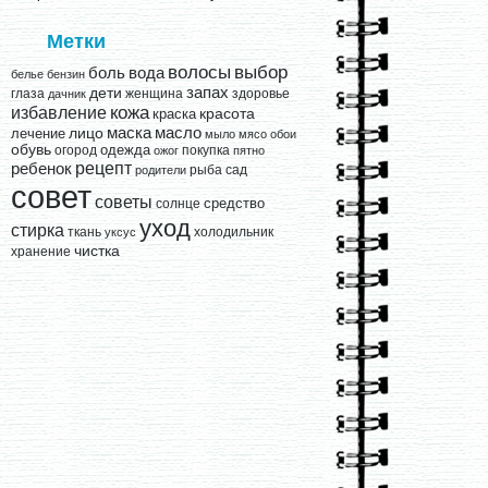
Метки
выбор
волосы
вода
боль
белье
бензин
запах
дети
глаза
женщина
здоровье
дачник
кожа
избавление
краска
красота
лицо
маска
масло
лечение
мыло
мясо
обои
обувь
одежда
огород
покупка
ожог
пятно
рецепт
ребенок
рыба
сад
родители
совет
советы
средство
солнце
уход
стирка
ткань
холодильник
уксус
чистка
хранение