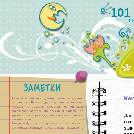
101
По
Как
Раньше я покупала одежду только в дорогих
магазинах. Всегда думала, что количество
никогда не заменит качества. Но однажды
подсчитала расходы на одежду и поняла, что
Для
тратить такие суммы для нашей семьи слишком
расточительно.
ошп
Теперь в бутиках отовариваюсь только в сезон
зани
распродаж. Большую же часть вещей покупаю на
рынке. Перед покупкой я обхожу несколько