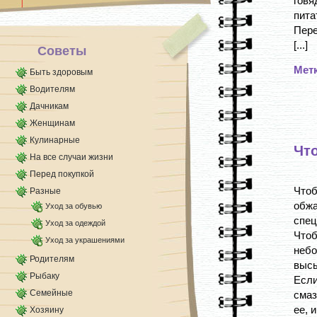
говя
пита
Пере
[...]
Советы
Мет
Быть здоровым
Водителям
Дачникам
Женщинам
Кулинарные
Что
На все случаи жизни
Перед покупкой
Чтоб
Разные
обж
Уход за обувью
спец
Уход за одеждой
Чтоб
Уход за украшениями
небо
Родителям
высы
Рыбаку
Есл
Семейные
смаз
ее, и
Хозяину