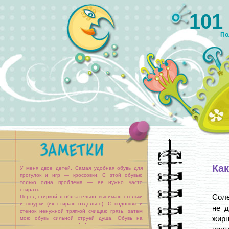
101
По
Как
У меня двое детей. Самая удобная обувь для
прогулок и игр — кроссовки. С этой обувью
только одна проблема — ее нужно часто
стирать.
Соле
Перед стиркой я обязательно вынимаю стельки
и шнурки (их стираю отдельно). С подошвы и
не д
стенок ненужной тряпкой счищаю грязь, затем
жирн
мою обувь сильной струей душа. Обувь на
полчаса ставлю в таз с [...]