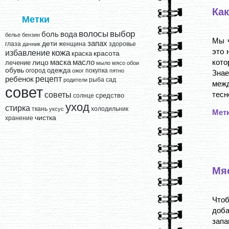
Ка
Метки
выбор
волосы
вода
боль
белье
бензин
Мы ч
запах
дети
глаза
женщина
здоровье
дачник
это 
кожа
избавление
краска
красота
кото
лицо
маска
масло
лечение
мыло
мясо
обои
обувь
одежда
огород
покупка
ожог
пятно
Знае
рецепт
ребенок
рыба
сад
родители
межд
совет
тесн
советы
средство
солнце
уход
стирка
ткань
холодильник
уксус
Мет
чистка
хранение
Мя
Чтоб
доба
запа