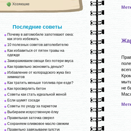
Хозяюшке
Мет
Последние советы
Почему в автомобиле запотевают окна:
как этого избежать
Жа
10 полезных советов автолюбителю
Как избавиться от пятен травы на
одежде
Пра
Замораживаем овощи без потери вкуса
пол
Как правильно экономить деньги?
всег
Избавление от колорадского жука без
Кром
химикатов
мыть
Как тратить меньше топлива при езде?
не б
Как просверлить бетон
Масл
Советы как стать идеальной женой
Если шумят соседи
Мет
Советы по уходу за паркетом
Выбираем искусственную ёлку
Правильная заточка сверел
Сохраняем оливковое масло свежим
Правильно завязываем галстук