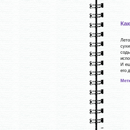
Ка
Лет
сухи
соды
испо
И ещ
его 
Мет