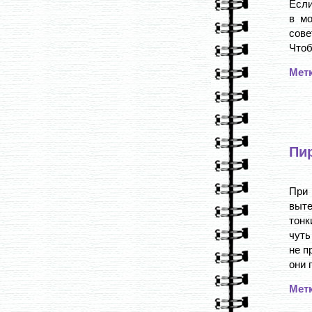
Если
в мо
сове
Чтоб
Мет
Пир
При 
выте
тонк
чуть
не п
они 
Мет