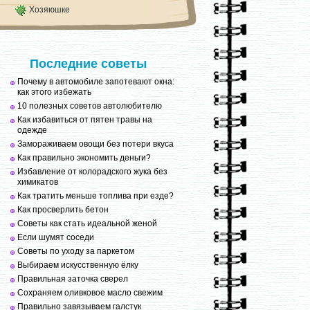
Хозяюшке
Последние советы
Почему в автомобиле запотевают окна:
как этого избежать
10 полезных советов автолюбителю
Как избавиться от пятен травы на
одежде
Замораживаем овощи без потери вкуса
Как правильно экономить деньги?
Избавление от колорадского жука без
химикатов
Как тратить меньше топлива при езде?
Как просверлить бетон
Советы как стать идеальной женой
Если шумят соседи
Советы по уходу за паркетом
Выбираем искусственную ёлку
Правильная заточка сверел
Сохраняем оливковое масло свежим
Правильно завязываем галстук