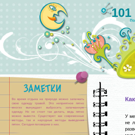
101
По
Как
Во время отдыха на природе можно запачкать
свою одежду травой. Это неприятное пятно
многих вынуждает выбросить запачканную
одежду. Но не стоит так делать, ведь пятно
У ме
можно вывести. Существуют как современные
методы, так и народные методы выведения
не л
пятен. Сегодня поговорим о них.
разв