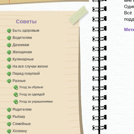
мне 
Один
Всё
подд
Советы
Мет
Быть здоровым
Водителям
Дачникам
Женщинам
Кулинарные
На все случаи жизни
Перед покупкой
Разные
Уход за обувью
Уход за одеждой
Уход за украшениями
Родителям
Рыбаку
Семейные
Хозяину