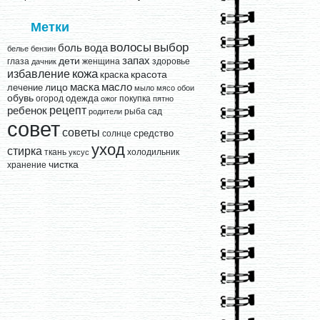
Метки
выбор
волосы
вода
боль
белье
бензин
запах
дети
глаза
женщина
здоровье
дачник
кожа
избавление
краска
красота
лицо
маска
масло
лечение
мыло
мясо
обои
обувь
одежда
огород
покупка
ожог
пятно
рецепт
ребенок
рыба
сад
родители
совет
советы
средство
солнце
уход
стирка
ткань
холодильник
уксус
чистка
хранение