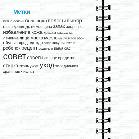
Метки
выбор
волосы
вода
боль
белье
бензин
запах
дети
глаза
женщина
здоровье
дачник
кожа
избавление
краска
красота
лицо
маска
масло
лечение
мыло
мясо
обои
обувь
одежда
огород
покупка
ожог
пятно
рецепт
ребенок
рыба
сад
родители
совет
советы
средство
солнце
уход
стирка
ткань
холодильник
уксус
чистка
хранение