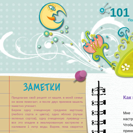
101
По
Как
Предлагаю свой рецепт от кашля, в моей семье
он всем помогает, и после двух приемов кашель
заметно утихает.
Берем одну очищенную среднюю картошку
Мне 
(любого сорта и цвета), одно яблоко (лучше
зеленых сортов), одну очищенную луковицу –
настр
все это кладем в эмалированную кастрюлю и
Чтобы
наливаем 1 литр воды. Варим, пока сварится
прин
картошка. Как закипит, огонь уменьшить.