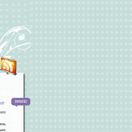
25/02/11
вым
ого
день
ьно