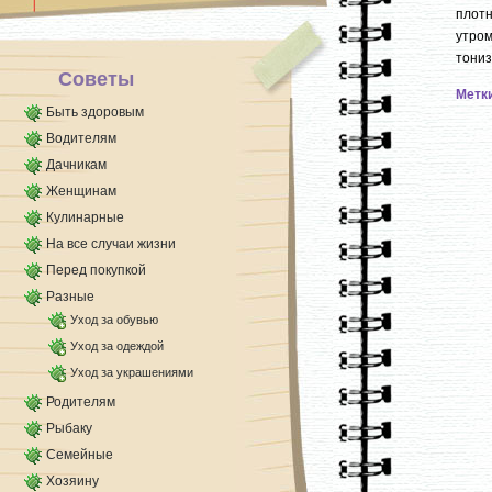
Процедить [...]
плот
утром
тониз
Советы
Метк
Быть здоровым
Водителям
Дачникам
Женщинам
Кулинарные
На все случаи жизни
Перед покупкой
Разные
Уход за обувью
Уход за одеждой
Уход за украшениями
Родителям
Рыбаку
Семейные
Хозяину