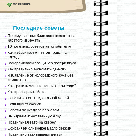
Хозяюшке
Последние советы
Почему в автомобиле запотевают окна:
как этого избежать
10 полезных советов автолюбителю
Как избавиться от пятен травы на
одежде
Замораживаем овощи без потери вкуса
Как правильно экономить деньги?
Избавление от колорадского жука без
химикатов
Как тратить меньше топлива при езде?
Как просверлить бетон
Советы как стать идеальной женой
Если шумят соседи
Советы по уходу за паркетом
Выбираем искусственную ёлку
Правильная заточка сверел
Сохраняем оливковое масло свежим
Правильно завязываем галстук