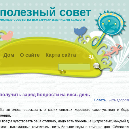
 полезный совет
лезные советы на все случаи жизни для каждого
Дом
О сайте
Карта сайта
 получить заряд бодрости на весь день
Советы
Быть здоро
бы хотелось рассказать о своих советах хорошего самочувствия и бодр
оения.
 всегда чувствовать себя отлично, надо есть побольше цитрусовых, каждый 
имать витаминные комплексы, пить больше воды в течение дня. Обязател