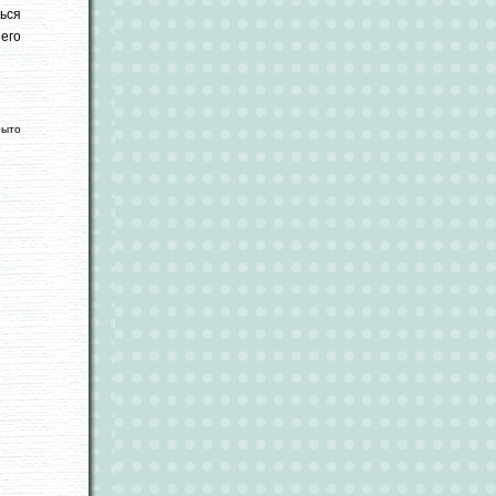
ься
его
рыто