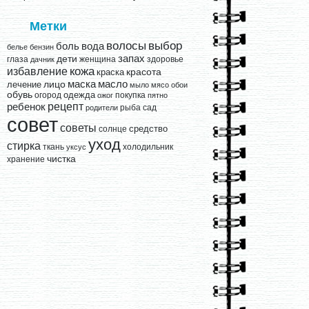
Метки
выбор
волосы
вода
боль
белье
бензин
запах
дети
глаза
женщина
здоровье
дачник
кожа
избавление
краска
красота
лицо
маска
масло
лечение
мыло
мясо
обои
обувь
одежда
огород
покупка
ожог
пятно
рецепт
ребенок
рыба
сад
родители
совет
советы
средство
солнце
уход
стирка
ткань
холодильник
уксус
чистка
хранение