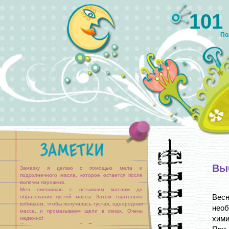
101
По
Вы
Замазку я делаю с помощью мела и
подсолнечного масла, которое остается после
выпечки пирожков.
Мел смешиваю с остывшим маслом до
Весн
образования густой массы. Затем тщательно
взбиваем, чтобы получилась густая, однородная
необ
масса, и промазываем щели в окнах. Очень
хими
надежно!
Или еще один способ. Подходит для узких