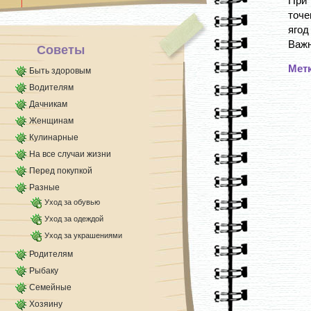
При 
щелей.
точе
Состав простой: мел (побелка) и мука (в/с или 1-
й сорт); смешать в [...]
ягод
Важн
Советы
Мет
Быть здоровым
Водителям
Дачникам
Женщинам
Кулинарные
На все случаи жизни
Перед покупкой
Разные
Уход за обувью
Уход за одеждой
Уход за украшениями
Родителям
Рыбаку
Семейные
Хозяину