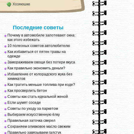
Хозяюшке
Последние советы
Почему в автомобиле запотевают окна:
как этого избежать
10 полезных советов автолюбителю
Как избавиться от пятен травы на
одежде
Замораживаем овощи без потери вкуса
Как правильно экономить деньги?
Избавление от колорадского жука без
химикатов
Как тратить меньше топлива при езде?
Как просверлить бетон
Советы как стать идеальной женой
Если шумят соседи
Советы по уходу за паркетом
Выбираем искусственную ёлку
Правильная заточка сверел
Сохраняем оливковое масло свежим
Правильно завязываем галстук